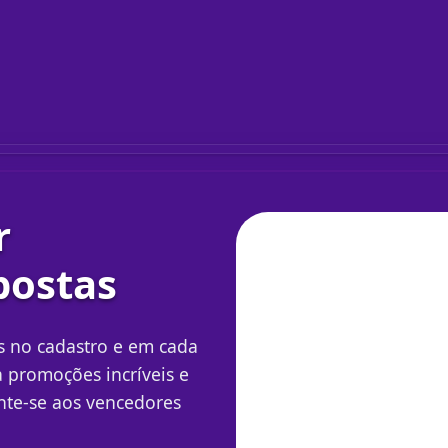
r
postas
 no cadastro e em cada
 promoções incríveis e
unte-se aos vencedores