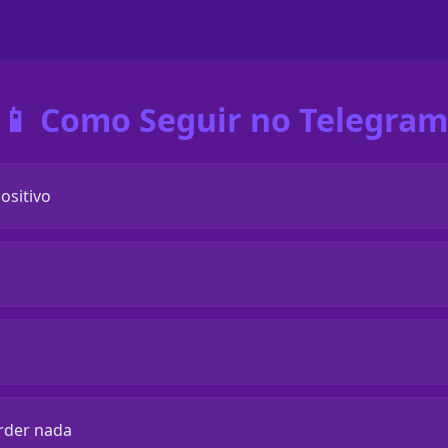
📱 Como Seguir no Telegram
ositivo
erder nada