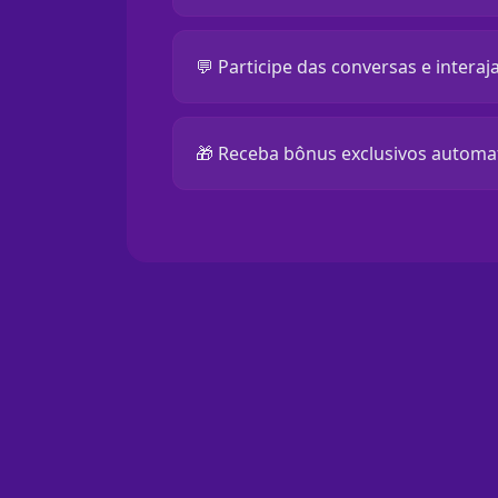
💬 Participe das conversas e interaj
🎁 Receba bônus exclusivos autom