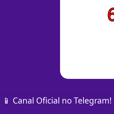
📱 Canal Oficial no Telegram!