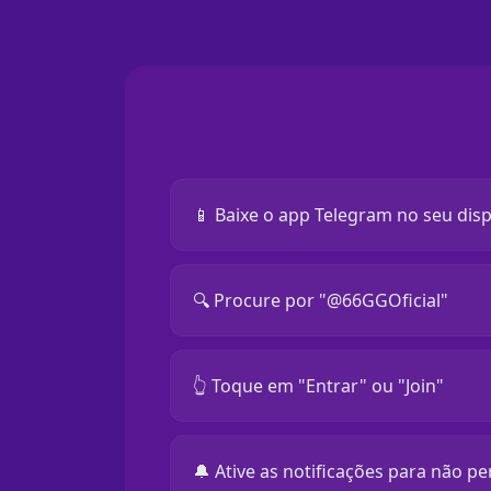
📱 Baixe o app Telegram no seu disp
🔍 Procure por "@66GGOficial"
👆 Toque em "Entrar" ou "Join"
🔔 Ative as notificações para não p