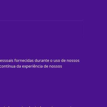
essoais fornecidas durante o uso de nossos
 contínua da experiência de nossos