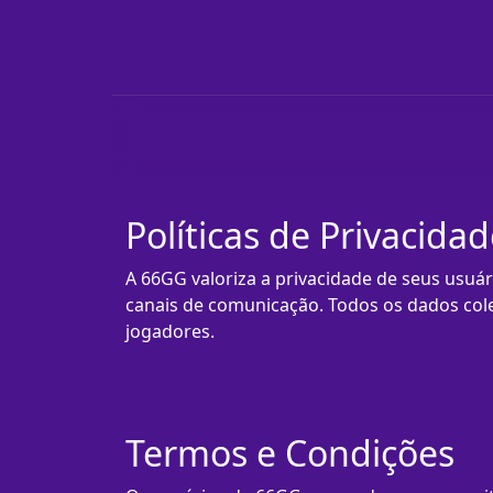
Políticas de Privacida
A 66GG valoriza a privacidade de seus usu
canais de comunicação. Todos os dados cole
jogadores.
Termos e Condições