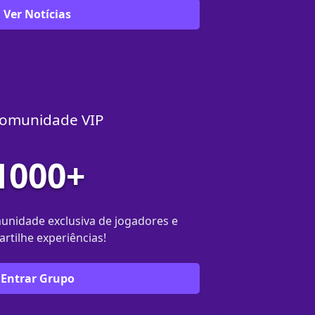
Ver Notícias
Comunidade VIP
1000+
unidade exclusiva de jogadores e
rtilhe experiências!
Entrar Grupo