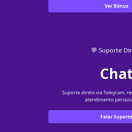
Ver Bônus
💬 Suporte Di
Cha
Suporte direto via Telegram, r
atendimento persona
Falar Suport