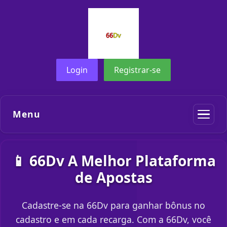
Login
Registrar-se
Menu
📱 66Dv A Melhor Plataforma
de Apostas
Cadastre-se na 66Dv para ganhar bônus no
cadastro e em cada recarga. Com a 66Dv, você