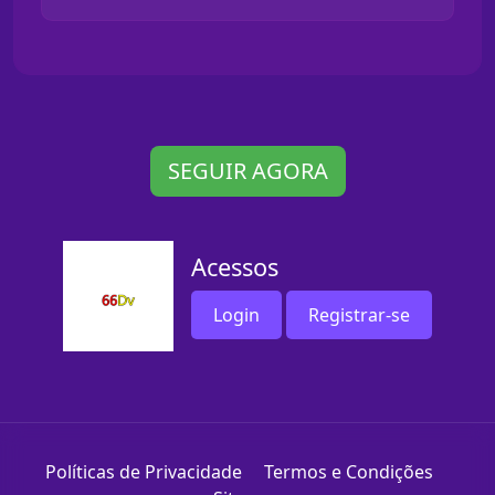
SEGUIR AGORA
Acessos
Login
Registrar-se
Políticas de Privacidade
Termos e Condições