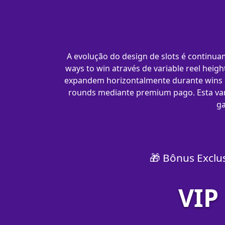
A evolução do design de slots é contin
ways to win através de variable reel heigh
expandem horizontalmente durante wins c
rounds mediante premium pago. Esta van
ga
🎁 Bônus Exclu
VIP