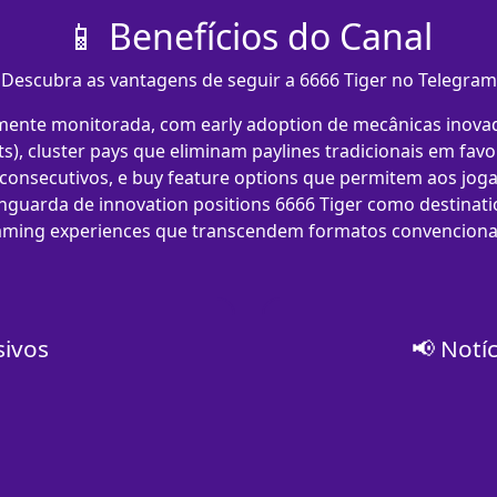
📱 Benefícios do Canal
Descubra as vantagens de seguir a 6666 Tiger no Telegram
uamente monitorada, com early adoption de mecânicas ino
ts), cluster pays que eliminam paylines tradicionais em favo
onsecutivos, e buy feature options que permitem aos joga
guarda de innovation positions 6666 Tiger como destinati
ming experiences que transcendem formatos convenciona
sivos
📢 Notí