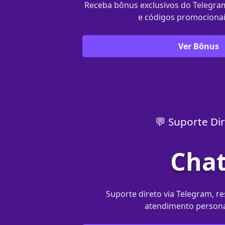
Receba bônus exclusivos do Telegra
e códigos promocionai
Ver Bônus
💬 Suporte Di
Cha
Suporte direto via Telegram, r
atendimento persona