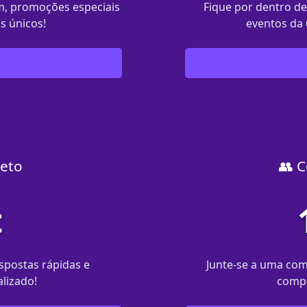
m, promoções especiais
Fique por dentro d
s únicos!
eventos da 
reto
👥 
t
espostas rápidas e
Junte-se a uma com
lizado!
compa