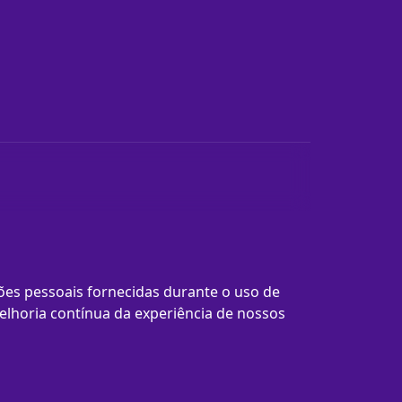
ões pessoais fornecidas durante o uso de
elhoria contínua da experiência de nossos