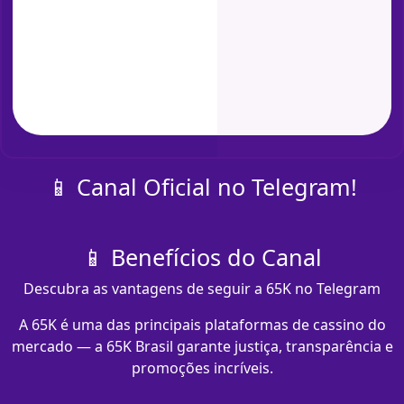
📱 Canal Oficial no Telegram!
📱 Benefícios do Canal
Descubra as vantagens de seguir a 65K no Telegram
A 65K é uma das principais plataformas de cassino do
mercado — a 65K Brasil garante justiça, transparência e
promoções incríveis.