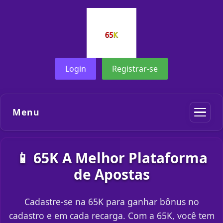
Login
Registrar-se
Menu
📱 65K A Melhor Plataforma
de Apostas
Cadastre-se na 65K para ganhar bônus no
cadastro e em cada recarga. Com a 65K, você tem