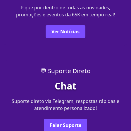
Fique por dentro de todas as novidades,
promoções e eventos da 65K em tempo real!
Ver Notícias
💬 Suporte Direto
Chat
Suporte direto via Telegram, respostas rápidas e
atendimento personalizado!
Falar Suporte