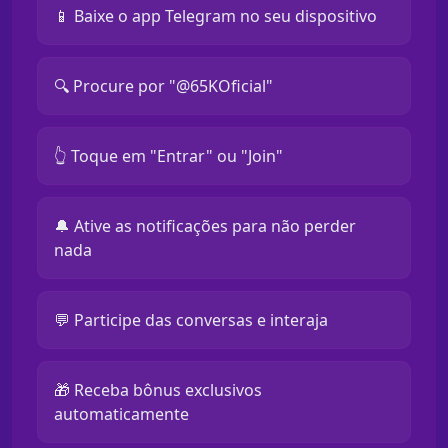
📱 Baixe o app Telegram no seu dispositivo
🔍 Procure por "@65KOficial"
👆 Toque em "Entrar" ou "Join"
🔔 Ative as notificações para não perder
nada
💬 Participe das conversas e interaja
🎁 Receba bônus exclusivos
automaticamente