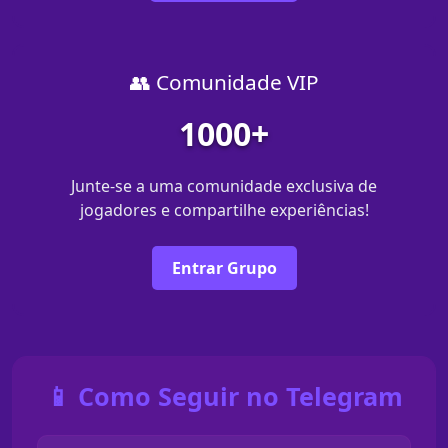
👥 Comunidade VIP
1000+
Junte-se a uma comunidade exclusiva de
jogadores e compartilhe experiências!
Entrar Grupo
📱 Como Seguir no Telegram