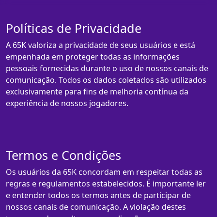
Políticas de Privacidade
A 65K valoriza a privacidade de seus usuários e está
empenhada em proteger todas as informações
pessoais fornecidas durante o uso de nossos canais de
comunicação. Todos os dados coletados são utilizados
exclusivamente para fins de melhoria contínua da
experiência de nossos jogadores.
Termos e Condições
Os usuários da 65K concordam em respeitar todas as
regras e regulamentos estabelecidos. É importante ler
e entender todos os termos antes de participar de
nossos canais de comunicação. A violação destes