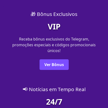
🎁 Bônus Exclusivos
VIP
Receba bônus exclusivos do Telegram,
promoções especiais e códigos promocionais
únicos!
Ver Bônus
📢 Notícias em Tempo Real
24/7