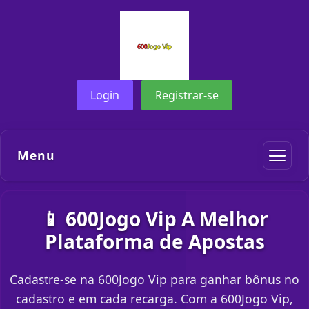
Login
Registrar-se
Menu
📱 600Jogo Vip A Melhor
Plataforma de Apostas
Cadastre-se na 600Jogo Vip para ganhar bônus no
cadastro e em cada recarga. Com a 600Jogo Vip,