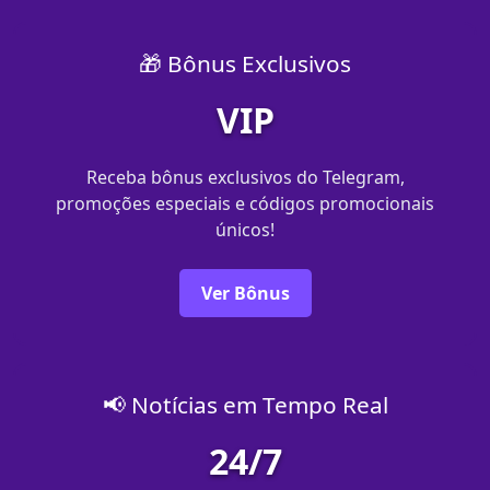
🎁 Bônus Exclusivos
VIP
Receba bônus exclusivos do Telegram,
promoções especiais e códigos promocionais
únicos!
Ver Bônus
📢 Notícias em Tempo Real
24/7