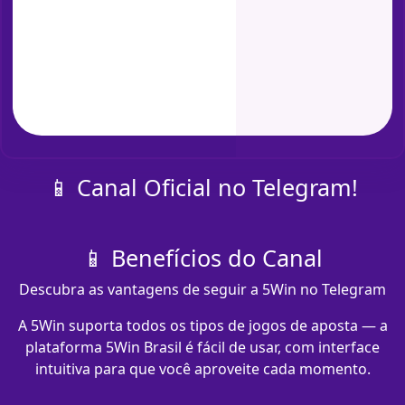
📱 Canal Oficial no Telegram!
📱 Benefícios do Canal
Descubra as vantagens de seguir a 5Win no Telegram
A 5Win suporta todos os tipos de jogos de aposta — a
plataforma 5Win Brasil é fácil de usar, com interface
intuitiva para que você aproveite cada momento.