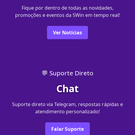
Fique por dentro de todas as novidades,
promoções e eventos da 5Win em tempo real!
Ver Notícias
💬 Suporte Direto
Chat
Suporte direto via Telegram, respostas rápidas e
atendimento personalizado!
Falar Suporte