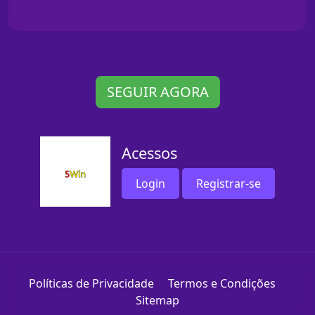
SEGUIR AGORA
Acessos
Login
Registrar-se
Políticas de Privacidade
Termos e Condições
Sitemap