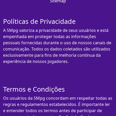
Sitemap
Políticas de Privacidade
A 5Mpg valoriza a privacidade de seus usuários e está
empenhada em proteger todas as informações
pessoais fornecidas durante o uso de nossos canais de
comunicação. Todos os dados coletados são utilizados
exclusivamente para fins de melhoria contínua da
experiência de nossos jogadores.
Termos e Condições
Os usuários da 5Mpg concordam em respeitar todas as
regras e regulamentos estabelecidos. É importante ler
e entender todos os termos antes de participar de