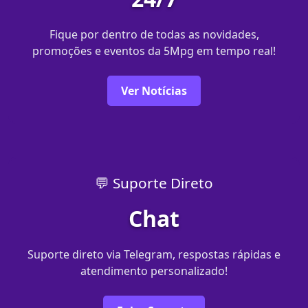
Fique por dentro de todas as novidades,
promoções e eventos da 5Mpg em tempo real!
Ver Notícias
💬 Suporte Direto
Chat
Suporte direto via Telegram, respostas rápidas e
atendimento personalizado!