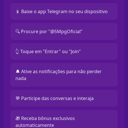
📱 Baixe o app Telegram no seu dispositivo
🔍 Procure por "@5MpgOficial"
👆 Toque em "Entrar" ou "Join"
🔔 Ative as notificações para não perder
nada
💬 Participe das conversas e interaja
🎁 Receba bônus exclusivos
automaticamente