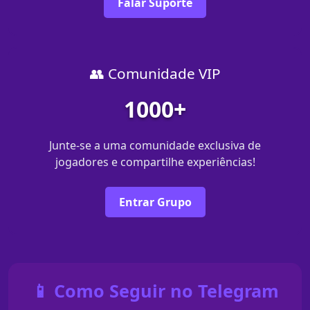
Falar Suporte
👥 Comunidade VIP
1000+
Junte-se a uma comunidade exclusiva de
jogadores e compartilhe experiências!
Entrar Grupo
📱 Como Seguir no Telegram