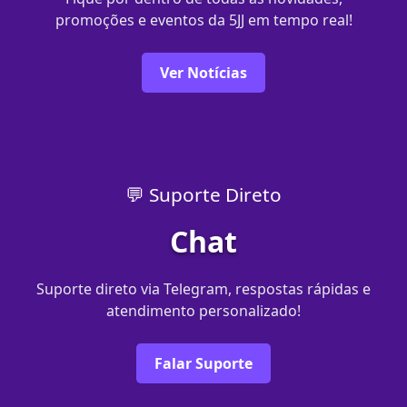
promoções e eventos da 5JJ em tempo real!
Ver Notícias
💬 Suporte Direto
Chat
Suporte direto via Telegram, respostas rápidas e
atendimento personalizado!
Falar Suporte