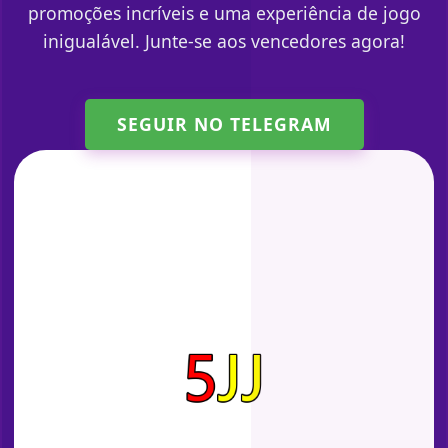
promoções incríveis e uma experiência de jogo
inigualável. Junte-se aos vencedores agora!
SEGUIR NO TELEGRAM