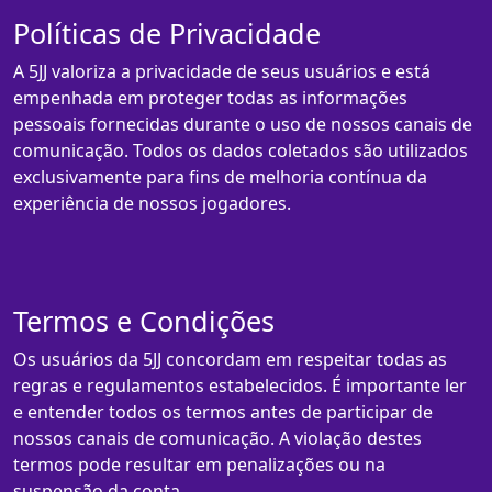
Políticas de Privacidade
A 5JJ valoriza a privacidade de seus usuários e está
empenhada em proteger todas as informações
pessoais fornecidas durante o uso de nossos canais de
comunicação. Todos os dados coletados são utilizados
exclusivamente para fins de melhoria contínua da
experiência de nossos jogadores.
Termos e Condições
Os usuários da 5JJ concordam em respeitar todas as
regras e regulamentos estabelecidos. É importante ler
e entender todos os termos antes de participar de
nossos canais de comunicação. A violação destes
termos pode resultar em penalizações ou na
suspensão da conta.