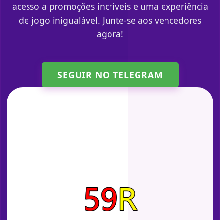
acesso a promoções incríveis e uma experiência
de jogo inigualável. Junte-se aos vencedores
agora!
SEGUIR NO TELEGRAM