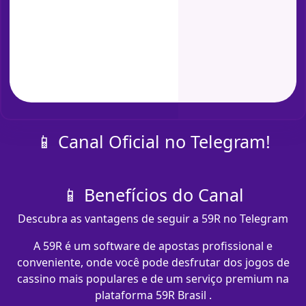
📱 Canal Oficial no Telegram!
📱 Benefícios do Canal
Descubra as vantagens de seguir a 59R no Telegram
A 59R é um software de apostas profissional e
conveniente, onde você pode desfrutar dos jogos de
cassino mais populares e de um serviço premium na
plataforma 59R Brasil .