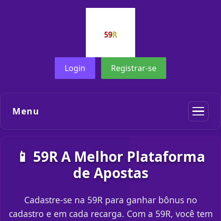
Login
Registrar-se
Menu
📱 59R A Melhor Plataforma
de Apostas
Cadastre-se na 59R para ganhar bônus no
cadastro e em cada recarga. Com a 59R, você tem