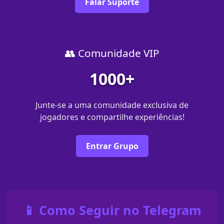
Falar Suporte
👥 Comunidade VIP
1000+
Junte-se a uma comunidade exclusiva de
jogadores e compartilhe experiências!
Entrar Grupo
📱 Como Seguir no Telegram