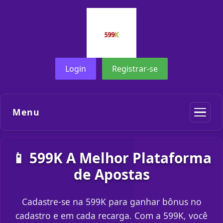
Login
Registrar-se
Menu
📱 599K A Melhor Plataforma
de Apostas
Cadastre-se na 599K para ganhar bônus no
cadastro e em cada recarga. Com a 599K, você