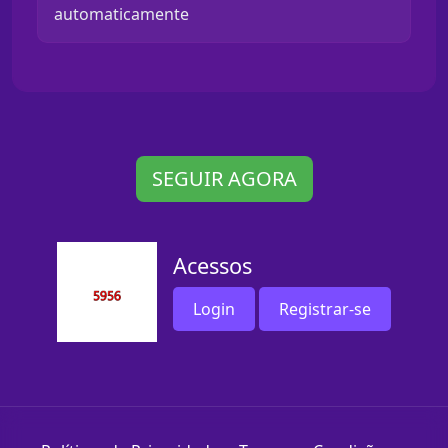
automaticamente
SEGUIR AGORA
Acessos
Login
Registrar-se