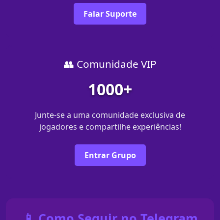
Falar Suporte
👥 Comunidade VIP
1000+
Junte-se a uma comunidade exclusiva de
jogadores e compartilhe experiências!
Entrar Grupo
📱 Como Seguir no Telegram