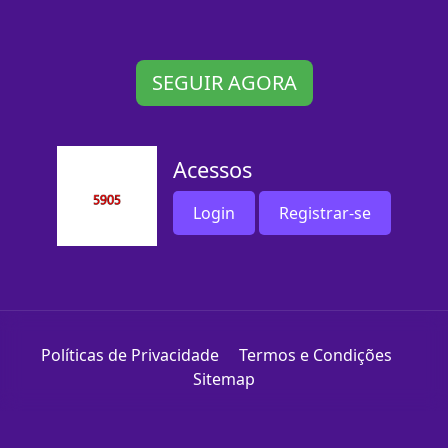
SEGUIR AGORA
Acessos
Login
Registrar-se
Políticas de Privacidade
Termos e Condições
Sitemap