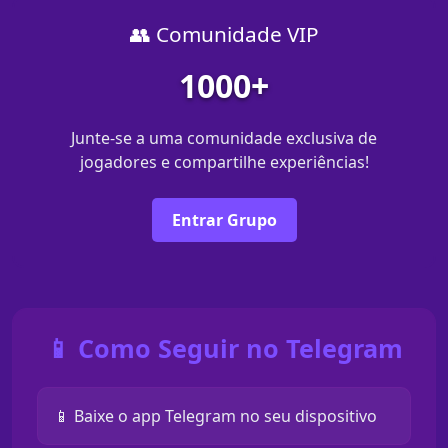
👥 Comunidade VIP
1000+
Junte-se a uma comunidade exclusiva de
jogadores e compartilhe experiências!
Entrar Grupo
📱 Como Seguir no Telegram
📱 Baixe o app Telegram no seu dispositivo