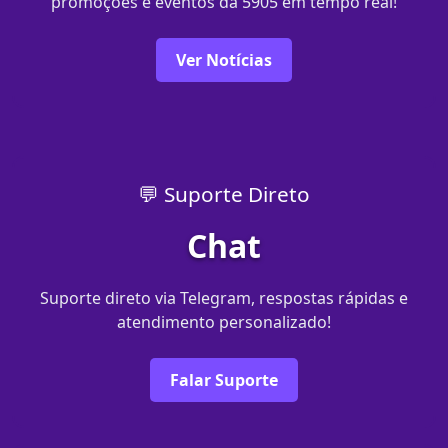
promoções e eventos da 5905 em tempo real!
Ver Notícias
💬 Suporte Direto
Chat
Suporte direto via Telegram, respostas rápidas e
atendimento personalizado!
Falar Suporte