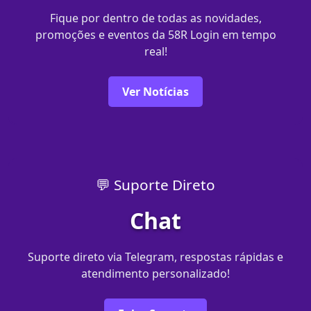
Fique por dentro de todas as novidades,
promoções e eventos da 58R Login em tempo
real!
Ver Notícias
💬 Suporte Direto
Chat
Suporte direto via Telegram, respostas rápidas e
atendimento personalizado!