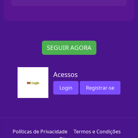
SEGUIR AGORA
Acessos
Login
Registrar-se
Políticas de Privacidade
Termos e Condições