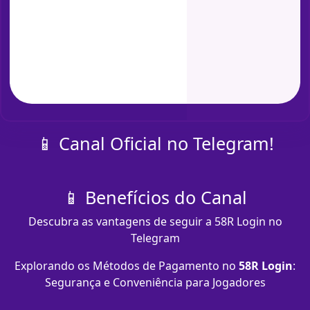
📱 Canal Oficial no Telegram!
📱 Benefícios do Canal
Descubra as vantagens de seguir a 58R Login no
Telegram
Explorando os Métodos de Pagamento no
58R Login
:
Segurança e Conveniência para Jogadores