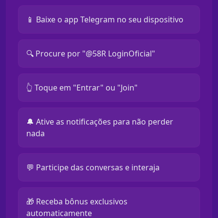
📱 Baixe o app Telegram no seu dispositivo
🔍 Procure por "@58R LoginOficial"
👆 Toque em "Entrar" ou "Join"
🔔 Ative as notificações para não perder
nada
💬 Participe das conversas e interaja
🎁 Receba bônus exclusivos
automaticamente