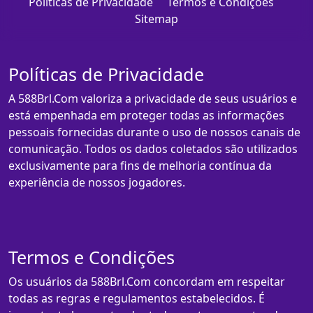
Políticas de Privacidade
Termos e Condições
Sitemap
Políticas de Privacidade
A 588Brl.Com valoriza a privacidade de seus usuários e
está empenhada em proteger todas as informações
pessoais fornecidas durante o uso de nossos canais de
comunicação. Todos os dados coletados são utilizados
exclusivamente para fins de melhoria contínua da
experiência de nossos jogadores.
Termos e Condições
Os usuários da 588Brl.Com concordam em respeitar
todas as regras e regulamentos estabelecidos. É