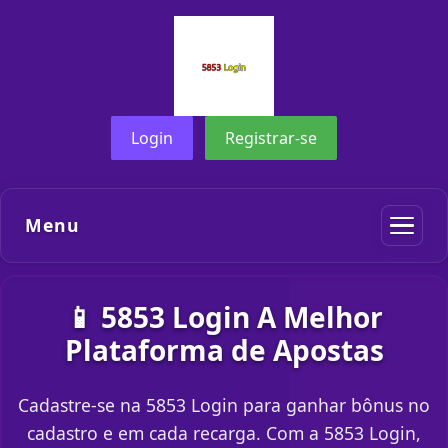
Login
Registrar-se
Menu
📱 5853 Login A Melhor
Plataforma de Apostas
Cadastre-se na 5853 Login para ganhar bônus no
cadastro e em cada recarga. Com a 5853 Login,