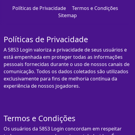
Políticas de Privacidade
Termos e Condições
Sitemap
Políticas de Privacidade
A 5853 Login valoriza a privacidade de seus usuários e
está empenhada em proteger todas as informações
pessoais fornecidas durante o uso de nossos canais de
comunicação. Todos os dados coletados são utilizados
exclusivamente para fins de melhoria contínua da
experiência de nossos jogadores.
Termos e Condições
Os usuários da 5853 Login concordam em respeitar