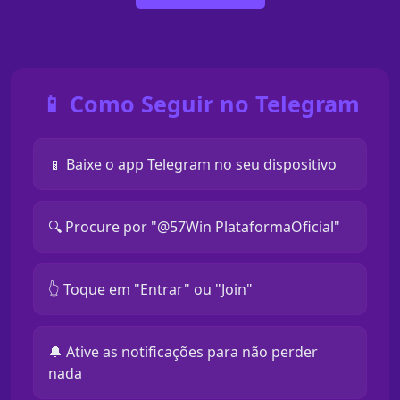
📱 Como Seguir no Telegram
📱 Baixe o app Telegram no seu dispositivo
🔍 Procure por "@57Win PlataformaOficial"
👆 Toque em "Entrar" ou "Join"
🔔 Ative as notificações para não perder
nada