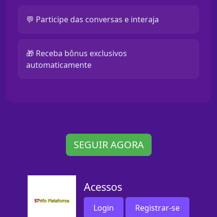
💬 Participe das conversas e interaja
🎁 Receba bônus exclusivos
automaticamente
SEGUIR AGORA
Acessos
Login
Registrar-se