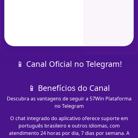
📱 Canal Oficial no Telegram!
📱 Benefícios do Canal
Descubra as vantagens de seguir a 57Win Plataforma
no Telegram
O chat integrado do aplicativo oferece suporte em
português brasileiro e outros idiomas, com
atendimento 24 horas por dia, 7 dias por semana. A