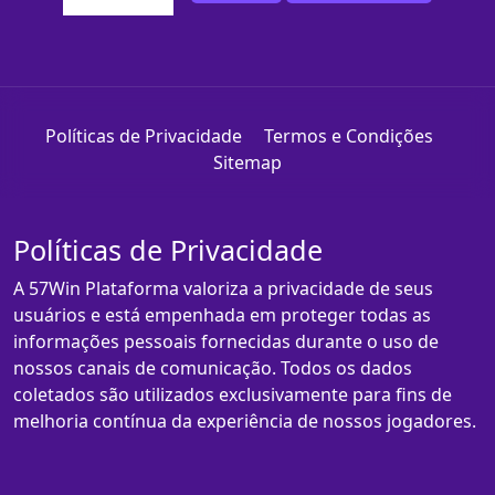
Políticas de Privacidade
Termos e Condições
Sitemap
Políticas de Privacidade
A 57Win Plataforma valoriza a privacidade de seus
usuários e está empenhada em proteger todas as
informações pessoais fornecidas durante o uso de
nossos canais de comunicação. Todos os dados
coletados são utilizados exclusivamente para fins de
melhoria contínua da experiência de nossos jogadores.