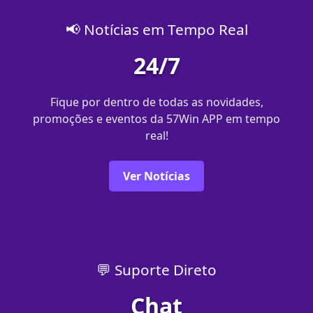
📢 Notícias em Tempo Real
24/7
Fique por dentro de todas as novidades,
promoções e eventos da 57Win APP em tempo
real!
Ver Notícias
💬 Suporte Direto
Chat