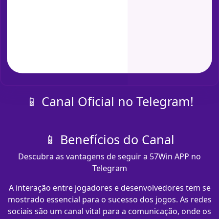
📱 Canal Oficial no Telegram!
📱 Benefícios do Canal
Descubra as vantagens de seguir a 57Win APP no
Telegram
A interação entre jogadores e desenvolvedores tem se
mostrado essencial para o sucesso dos jogos. As redes
sociais são um canal vital para a comunicação, onde os