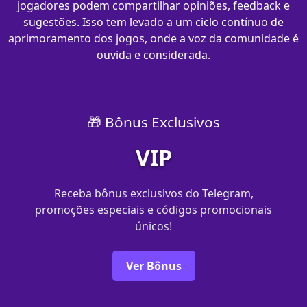
jogadores podem compartilhar opiniões, feedback e
sugestões. Isso tem levado a um ciclo contínuo de
aprimoramento dos jogos, onde a voz da comunidade é
ouvida e considerada.
🎁 Bônus Exclusivos
VIP
Receba bônus exclusivos do Telegram,
promoções especiais e códigos promocionais
únicos!
Ver Bônus