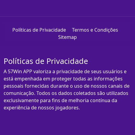
Políticas de Privacidade
Termos e Condições
Sitemap
Políticas de Privacidade
A 57Win APP valoriza a privacidade de seus usuários e
está empenhada em proteger todas as informações
pessoais fornecidas durante o uso de nossos canais de
comunicação. Todos os dados coletados são utilizados
exclusivamente para fins de melhoria contínua da
experiência de nossos jogadores.