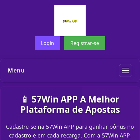
Login
Registrar-se
Menu
📱 57Win APP A Melhor
Plataforma de Apostas
Cadastre-se na 57Win APP para ganhar bônus no
cadastro e em cada recarga. Com a 57Win APP,