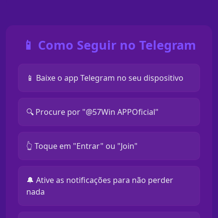
📱 Como Seguir no Telegram
📱 Baixe o app Telegram no seu dispositivo
🔍 Procure por "@57Win APPOficial"
👆 Toque em "Entrar" ou "Join"
🔔 Ative as notificações para não perder
nada