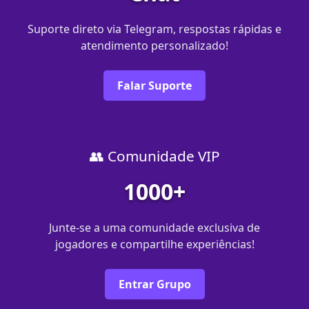
Suporte direto via Telegram, respostas rápidas e
atendimento personalizado!
Falar Suporte
👥 Comunidade VIP
1000+
Junte-se a uma comunidade exclusiva de
jogadores e compartilhe experiências!
Entrar Grupo