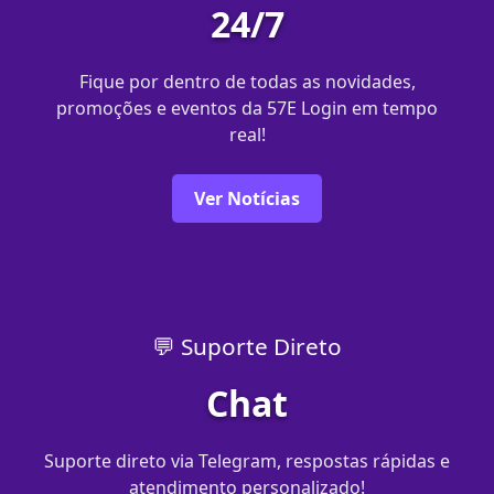
24/7
Fique por dentro de todas as novidades,
promoções e eventos da 57E Login em tempo
real!
Ver Notícias
💬 Suporte Direto
Chat
Suporte direto via Telegram, respostas rápidas e
atendimento personalizado!