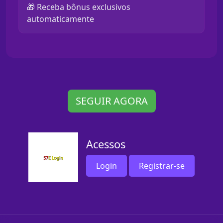
🎁 Receba bônus exclusivos
automaticamente
SEGUIR AGORA
Acessos
Login
Registrar-se