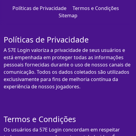
Políticas de Privacidade
Termos e Condições
Sitemap
Políticas de Privacidade
A 57E Login valoriza a privacidade de seus usuários e
está empenhada em proteger todas as informações
pessoais fornecidas durante o uso de nossos canais de
comunicação. Todos os dados coletados são utilizados
exclusivamente para fins de melhoria contínua da
experiência de nossos jogadores.
Termos e Condições
Os usuários da 57E Login concordam em respeitar