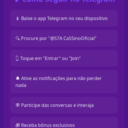
📱 Baixe o app Telegram no seu dispositivo
🔍 Procure por "@57A CaSSinoOficial"
👆 Toque em "Entrar" ou "Join"
🔔 Ative as notificações para não perder
nada
💬 Participe das conversas e interaja
🎁 Receba bônus exclusivos