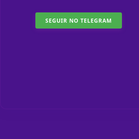
SEGUIR NO TELEGRAM