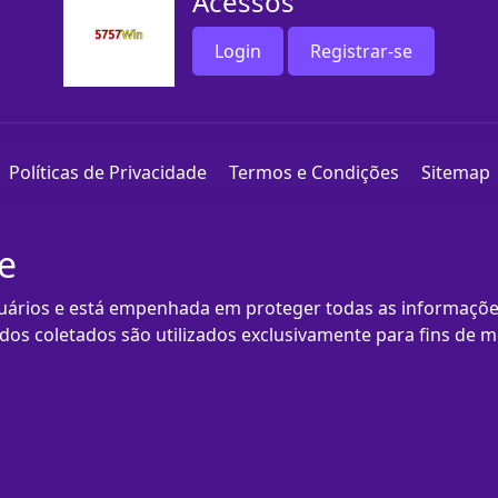
Acessos
Login
Registrar-se
Políticas de Privacidade
Termos e Condições
Sitemap
de
suários e está empenhada em proteger todas as informaçõe
os coletados são utilizados exclusivamente para fins de m