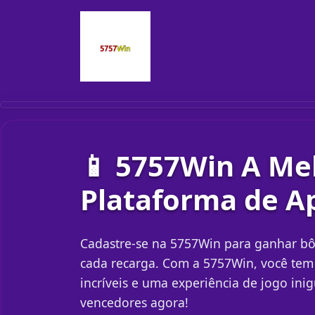
📱 5757Win A Me
Plataforma de A
Cadastre-se na 5757Win para ganhar bô
cada recarga. Com a 5757Win, você tem
incríveis e uma experiência de jogo inig
vencedores agora!