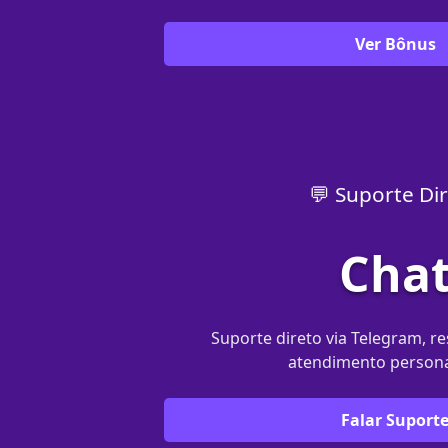
Ver Bônus
💬 Suporte Di
Cha
Suporte direto via Telegram, r
atendimento persona
Falar Suport