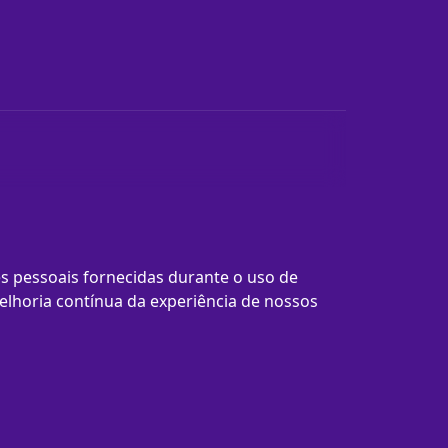
s pessoais fornecidas durante o uso de
elhoria contínua da experiência de nossos