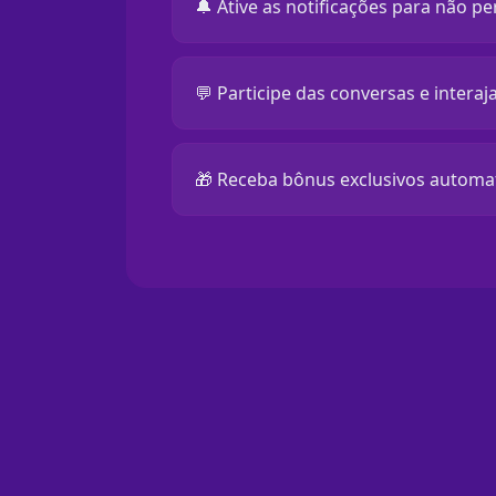
🔔 Ative as notificações para não p
💬 Participe das conversas e interaj
🎁 Receba bônus exclusivos autom