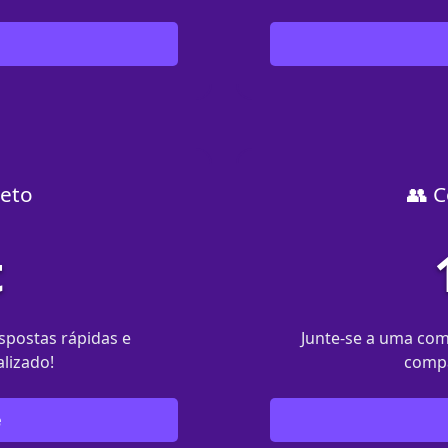
reto
👥 
t
espostas rápidas e
Junte-se a uma com
lizado!
compa
e