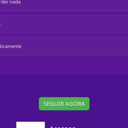
erder nada
a
aticamente
SEGUIR AGORA