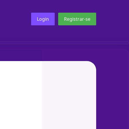
Login
Registrar-se