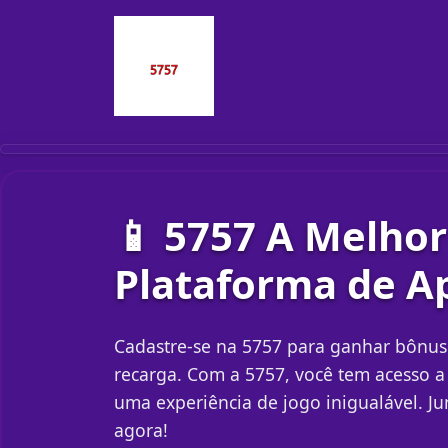
📱 5757 A Melhor
Plataforma de A
Cadastre-se na 5757 para ganhar bônus
recarga. Com a 5757, você tem acesso a
uma experiência de jogo inigualável. J
agora!