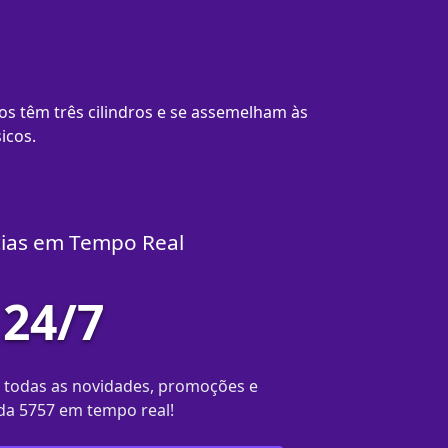
s têm três cilindros e se assemelham às
icos.
cias em Tempo Real
24/7
e todas as novidades, promoções e
da 5757 em tempo real!