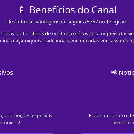
📱 Benefícios do Canal
Descubra as vantagens de seguir a 5757 no Telegram
tas ou bandidos de um braço só, os caça-níqueis clássico
inas caça-níqueis tradicionais encontradas em cassinos fís
sivos
📢 Notí
m, promoções especiais
Fique por dentro d
s únicos!
eventos 