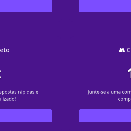
reto
👥 
t
espostas rápidas e
Junte-se a uma com
lizado!
compa
e