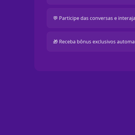
💬 Participe das conversas e interaj
🎁 Receba bônus exclusivos autom