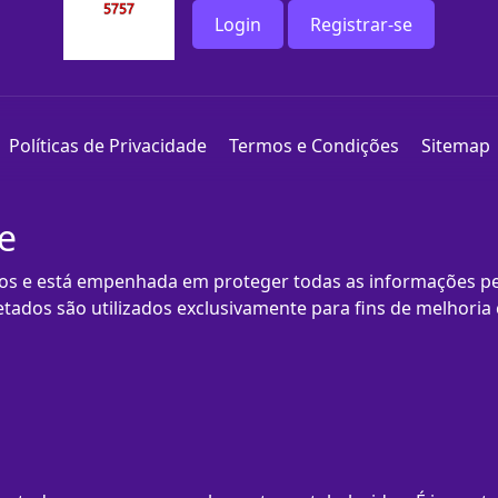
Login
Registrar-se
Políticas de Privacidade
Termos e Condições
Sitemap
de
rios e está empenhada em proteger todas as informações p
tados são utilizados exclusivamente para fins de melhoria