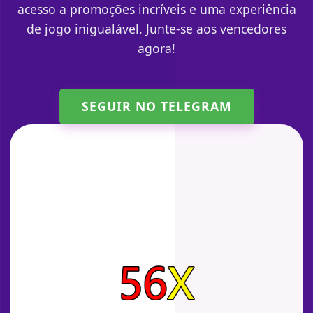
acesso a promoções incríveis e uma experiência
de jogo inigualável. Junte-se aos vencedores
agora!
SEGUIR NO TELEGRAM