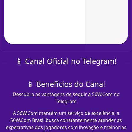
📱 Canal Oficial no Telegram!
📱 Benefícios do Canal
Descubra as vantagens de seguir a 56W.Com no
Telegram
A 56W.Com mantém um serviço de excelência; a
56W.Com Brasil busca constantemente atender às
expectativas dos jogadores com inovação e melhorias