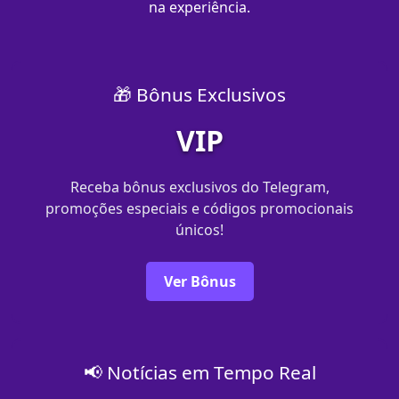
na experiência.
🎁 Bônus Exclusivos
VIP
Receba bônus exclusivos do Telegram,
promoções especiais e códigos promocionais
únicos!
Ver Bônus
📢 Notícias em Tempo Real