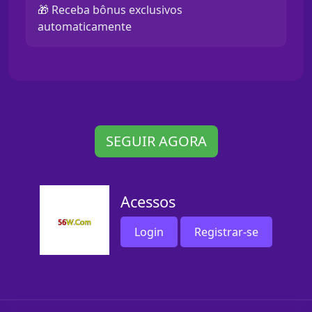
🎁 Receba bônus exclusivos
automaticamente
SEGUIR AGORA
Acessos
Login
Registrar-se