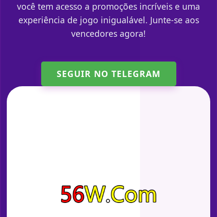
você tem acesso a promoções incríveis e uma
experiência de jogo inigualável. Junte-se aos
vencedores agora!
SEGUIR NO TELEGRAM