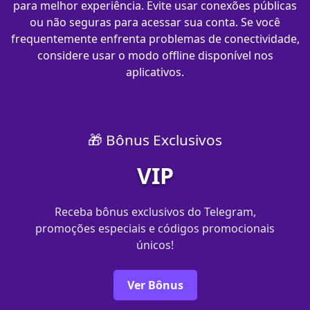
para melhor experiência. Evite usar conexões públicas
ou não seguras para acessar sua conta. Se você
frequentemente enfrenta problemas de conectividade,
considere usar o modo offline disponível nos
aplicativos.
🎁 Bônus Exclusivos
VIP
Receba bônus exclusivos do Telegram,
promoções especiais e códigos promocionais
únicos!
Ver Bônus