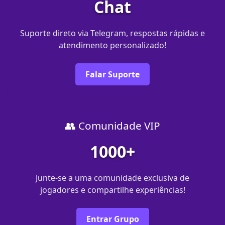
Chat
Suporte direto via Telegram, respostas rápidas e
atendimento personalizado!
Falar Suporte
👥 Comunidade VIP
1000+
Junte-se a uma comunidade exclusiva de
jogadores e compartilhe experiências!
Entrar Grupo