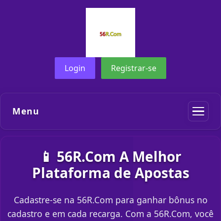
Login
Registrar-se
Menu
📱 56R.Com A Melhor
Plataforma de Apostas
Cadastre-se na 56R.Com para ganhar bônus no
cadastro e em cada recarga. Com a 56R.Com, você