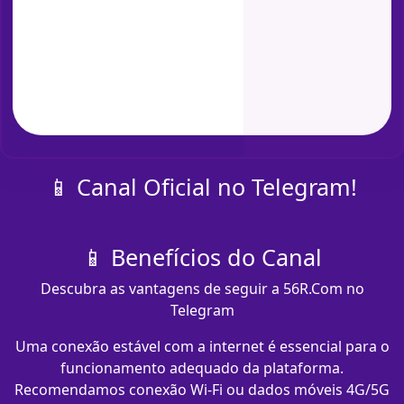
📱 Canal Oficial no Telegram!
📱 Benefícios do Canal
Descubra as vantagens de seguir a 56R.Com no
Telegram
Uma conexão estável com a internet é essencial para o
funcionamento adequado da plataforma.
Recomendamos conexão Wi-Fi ou dados móveis 4G/5G