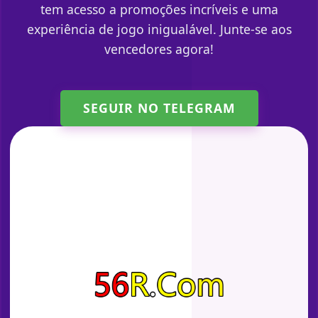
tem acesso a promoções incríveis e uma
experiência de jogo inigualável. Junte-se aos
vencedores agora!
SEGUIR NO TELEGRAM