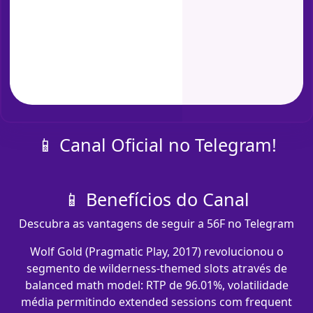
📱 Canal Oficial no Telegram!
📱 Benefícios do Canal
Descubra as vantagens de seguir a 56F no Telegram
Wolf Gold (Pragmatic Play, 2017) revolucionou o
segmento de wilderness-themed slots através de
balanced math model: RTP de 96.01%, volatilidade
média permitindo extended sessions com frequent