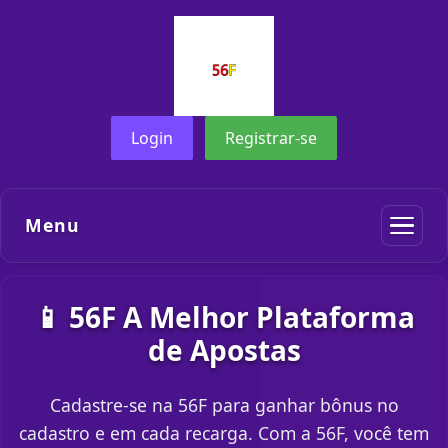
Login
Registrar-se
Menu
📱 56F A Melhor Plataforma
de Apostas
Cadastre-se na 56F para ganhar bônus no
cadastro e em cada recarga. Com a 56F, você tem