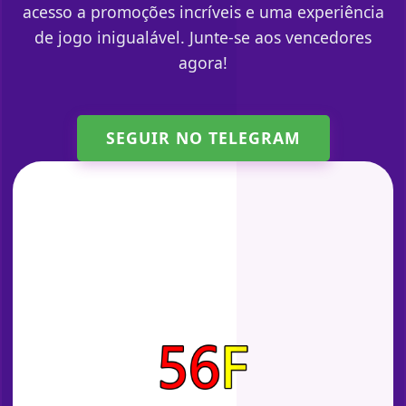
acesso a promoções incríveis e uma experiência
de jogo inigualável. Junte-se aos vencedores
agora!
SEGUIR NO TELEGRAM