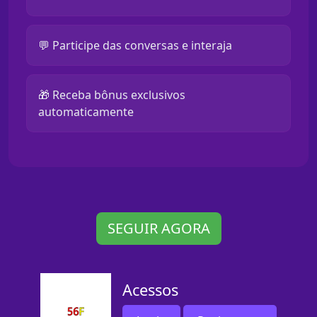
💬 Participe das conversas e interaja
🎁 Receba bônus exclusivos
automaticamente
SEGUIR AGORA
Acessos