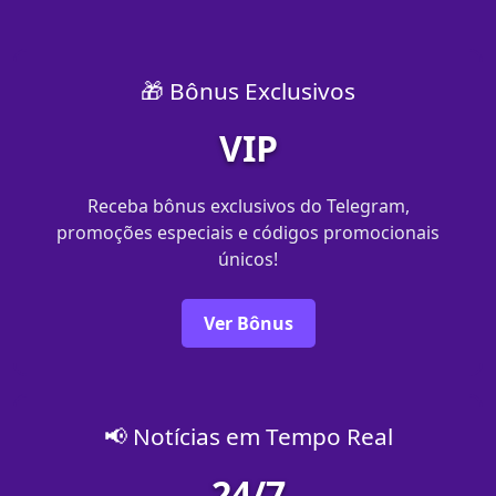
🎁 Bônus Exclusivos
VIP
Receba bônus exclusivos do Telegram,
promoções especiais e códigos promocionais
únicos!
Ver Bônus
📢 Notícias em Tempo Real
24/7