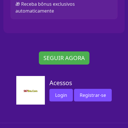
🎁 Receba bônus exclusivos
automaticamente
SEGUIR AGORA
Acessos
Login
Registrar-se