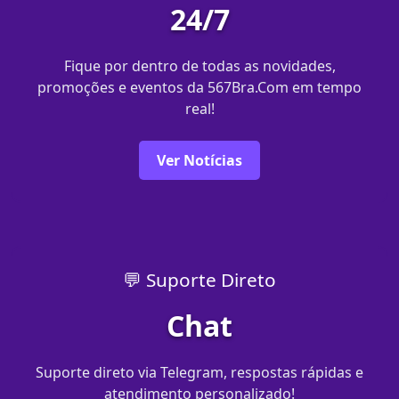
24/7
Fique por dentro de todas as novidades,
promoções e eventos da 567Bra.Com em tempo
real!
Ver Notícias
💬 Suporte Direto
Chat
Suporte direto via Telegram, respostas rápidas e
atendimento personalizado!