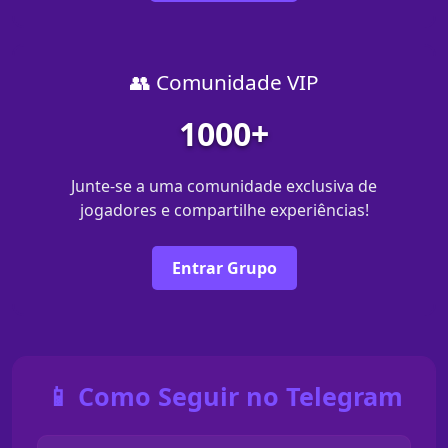
👥 Comunidade VIP
1000+
Junte-se a uma comunidade exclusiva de
jogadores e compartilhe experiências!
Entrar Grupo
📱 Como Seguir no Telegram