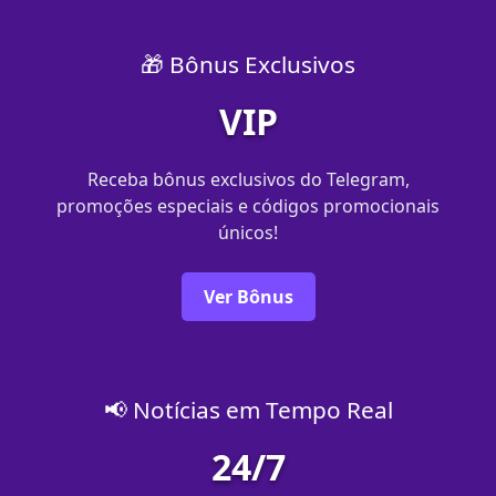
🎁 Bônus Exclusivos
VIP
Receba bônus exclusivos do Telegram,
promoções especiais e códigos promocionais
únicos!
Ver Bônus
📢 Notícias em Tempo Real
24/7