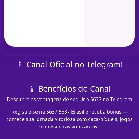
📱 Canal Oficial no Telegram!
📱 Benefícios do Canal
Descubra as vantagens de seguir a 5637 no Telegram
Registre-se na 5637 5637 Brasil e receba bônus —
comece sua jornada vitoriosa com caça-níqueis, jogos
de mesa e cassinos ao vivo!