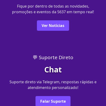
Fique por dentro de todas as novidades,
promoções e eventos da 5637 em tempo real!
Ver Notícias
💬 Suporte Direto
Chat
Suporte direto via Telegram, respostas rápidas e
atendimento personalizado!
Falar Suporte