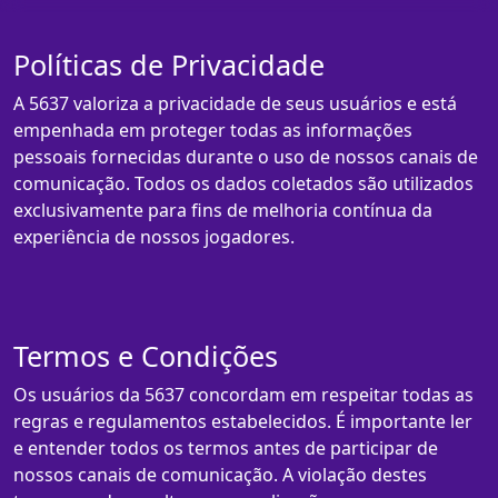
Políticas de Privacidade
A 5637 valoriza a privacidade de seus usuários e está
empenhada em proteger todas as informações
pessoais fornecidas durante o uso de nossos canais de
comunicação. Todos os dados coletados são utilizados
exclusivamente para fins de melhoria contínua da
experiência de nossos jogadores.
Termos e Condições
Os usuários da 5637 concordam em respeitar todas as
regras e regulamentos estabelecidos. É importante ler
e entender todos os termos antes de participar de
nossos canais de comunicação. A violação destes