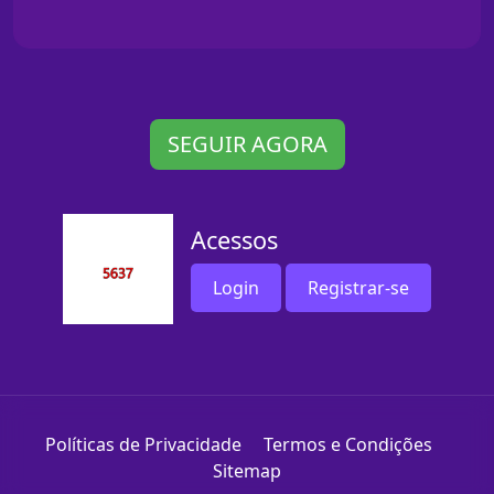
SEGUIR AGORA
Acessos
Login
Registrar-se
Políticas de Privacidade
Termos e Condições
Sitemap