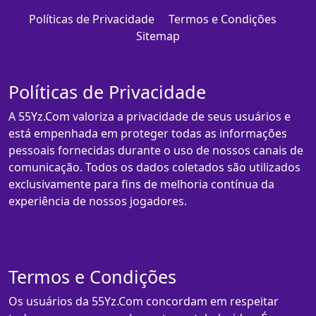
Políticas de Privacidade
Termos e Condições
Sitemap
Políticas de Privacidade
A 55Yz.Com valoriza a privacidade de seus usuários e
está empenhada em proteger todas as informações
pessoais fornecidas durante o uso de nossos canais de
comunicação. Todos os dados coletados são utilizados
exclusivamente para fins de melhoria contínua da
experiência de nossos jogadores.
Termos e Condições
Os usuários da 55Yz.Com concordam em respeitar