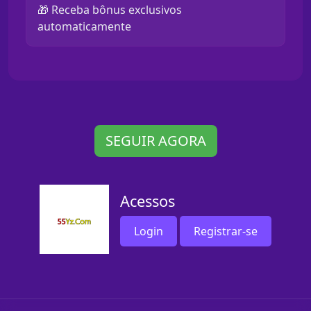
🎁 Receba bônus exclusivos
automaticamente
SEGUIR AGORA
Acessos
Login
Registrar-se