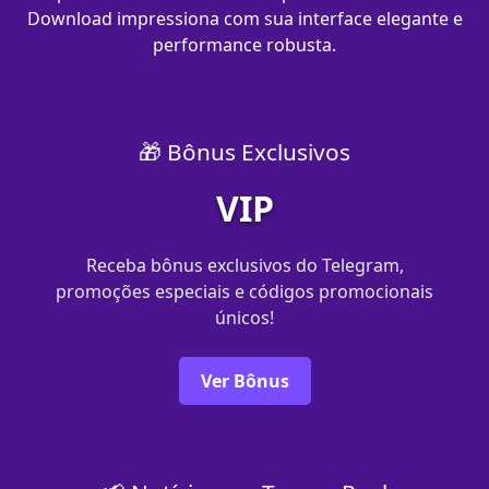
Download impressiona com sua interface elegante e
performance robusta.
🎁 Bônus Exclusivos
VIP
Receba bônus exclusivos do Telegram,
promoções especiais e códigos promocionais
únicos!
Ver Bônus