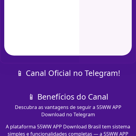
📱 Canal Oficial no Telegram!
📱 Benefícios do Canal
Descubra as vantagens de seguir a 55WW APP
Download no Telegram
A plataforma 55WW APP Download Brasil tem sistema
simples e funcionalidades completas — a 55WW APP