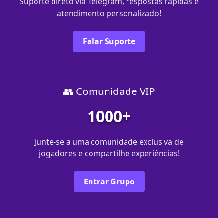
Suporte direto via Telegram, respostas rápidas e
atendimento personalizado!
Falar Suporte
👥 Comunidade VIP
1000+
Junte-se a uma comunidade exclusiva de
jogadores e compartilhe experiências!
Entrar Grupo