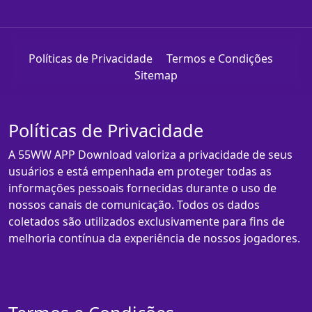
Políticas de Privacidade
Termos e Condições
Sitemap
Políticas de Privacidade
A 55WW APP Download valoriza a privacidade de seus
usuários e está empenhada em proteger todas as
informações pessoais fornecidas durante o uso de
nossos canais de comunicação. Todos os dados
coletados são utilizados exclusivamente para fins de
melhoria contínua da experiência de nossos jogadores.