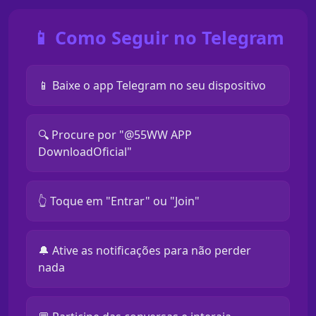
📱 Como Seguir no Telegram
📱 Baixe o app Telegram no seu dispositivo
🔍 Procure por "@55WW APP
DownloadOficial"
👆 Toque em "Entrar" ou "Join"
🔔 Ative as notificações para não perder
nada