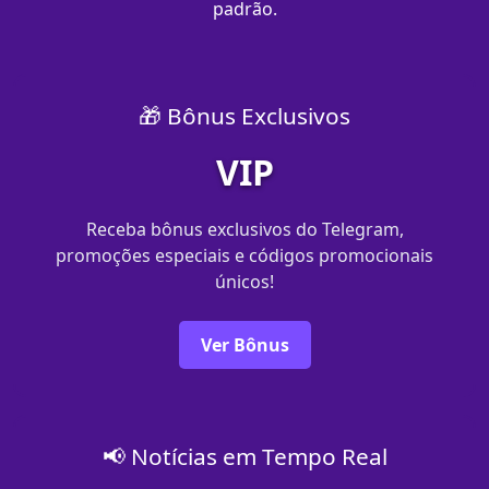
padrão.
🎁 Bônus Exclusivos
VIP
Receba bônus exclusivos do Telegram,
promoções especiais e códigos promocionais
únicos!
Ver Bônus
📢 Notícias em Tempo Real