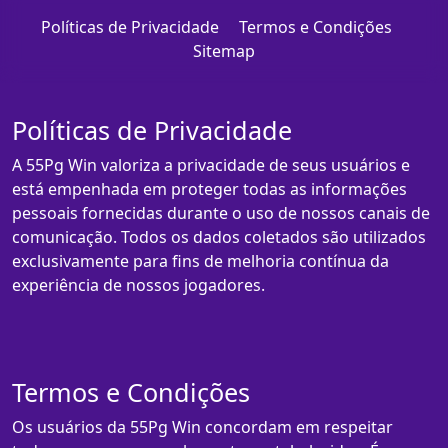
Políticas de Privacidade
Termos e Condições
Sitemap
Políticas de Privacidade
A 55Pg Win valoriza a privacidade de seus usuários e
está empenhada em proteger todas as informações
pessoais fornecidas durante o uso de nossos canais de
comunicação. Todos os dados coletados são utilizados
exclusivamente para fins de melhoria contínua da
experiência de nossos jogadores.
Termos e Condições
Os usuários da 55Pg Win concordam em respeitar