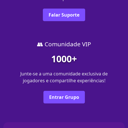
Falar Suporte
👥 Comunidade VIP
1000+
Junte-se a uma comunidade exclusiva de
jogadores e compartilhe experiências!
Entrar Grupo