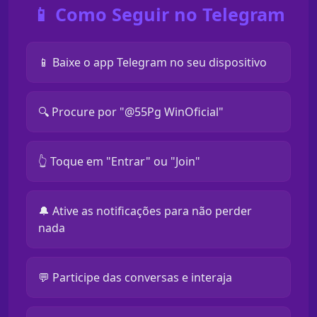
📱 Como Seguir no Telegram
📱 Baixe o app Telegram no seu dispositivo
🔍 Procure por "@55Pg WinOficial"
👆 Toque em "Entrar" ou "Join"
🔔 Ative as notificações para não perder
nada
💬 Participe das conversas e interaja