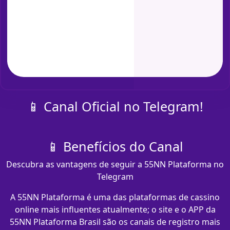
📱 Canal Oficial no Telegram!
📱 Benefícios do Canal
Descubra as vantagens de seguir a 55NN Plataforma no
Telegram
A 55NN Plataforma é uma das plataformas de cassino
online mais influentes atualmente; o site e o APP da
55NN Plataforma Brasil são os canais de registro mais