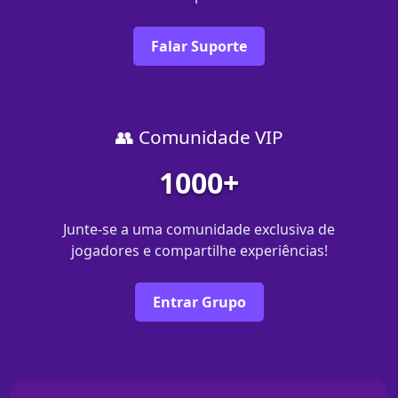
Falar Suporte
👥 Comunidade VIP
1000+
Junte-se a uma comunidade exclusiva de
jogadores e compartilhe experiências!
Entrar Grupo