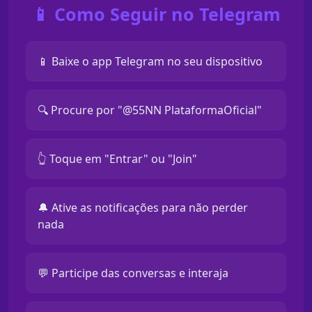
📱 Como Seguir no Telegram
📱 Baixe o app Telegram no seu dispositivo
🔍 Procure por "@55NN PlataformaOficial"
👆 Toque em "Entrar" ou "Join"
🔔 Ative as notificações para não perder
nada
💬 Participe das conversas e interaja