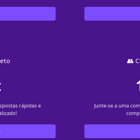
reto
👥 
t
espostas rápidas e
Junte-se a uma com
lizado!
compa
e