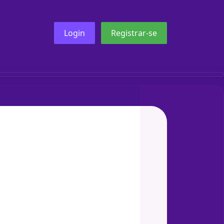
Login
Registrar-se