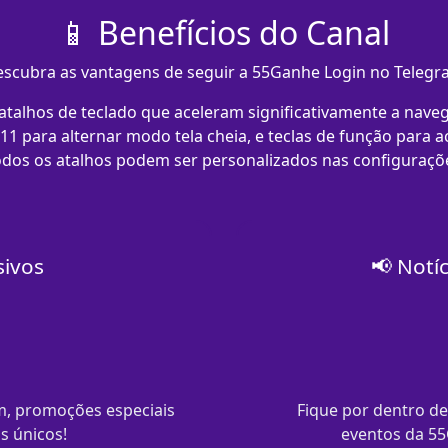
📱 Benefícios do Canal
scubra as vantagens de seguir a 55Ganhe Login no Teleg
talhos de teclado que aceleram significativamente a naveg
11 para alternar modo tela cheia, e teclas de função para
Todos os atalhos podem ser personalizados nas configuraçõe
sivos
📢 Notí
m, promoções especiais
Fique por dentro d
s únicos!
eventos da 55