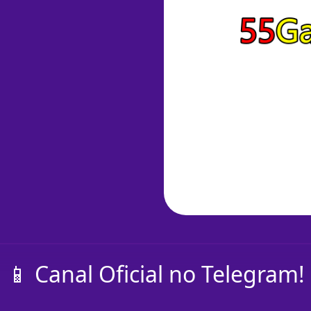
📱 Canal Oficial no Telegram!