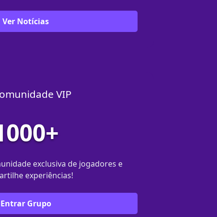
Ver Notícias
Comunidade VIP
1000+
unidade exclusiva de jogadores e
rtilhe experiências!
Entrar Grupo