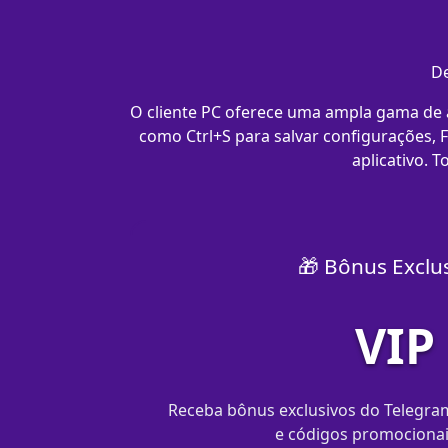
De
O cliente PC oferece uma ampla gama de a
como Ctrl+S para salvar configurações, F
aplicativo. 
🎁 Bônus Exclu
VIP
Receba bônus exclusivos do Telegra
e códigos promocionai