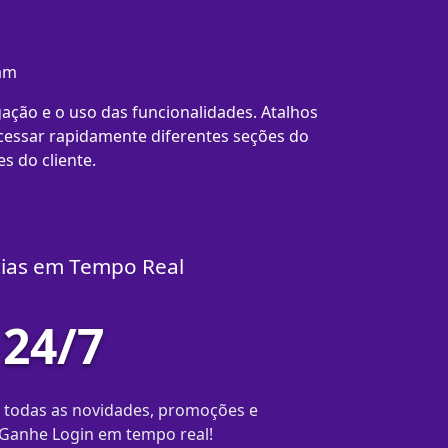
ram
ação e o uso das funcionalidades. Atalhos
 acessar rapidamente diferentes seções do
s do cliente.
cias em Tempo Real
24/7
e todas as novidades, promoções e
Ganhe Login em tempo real!