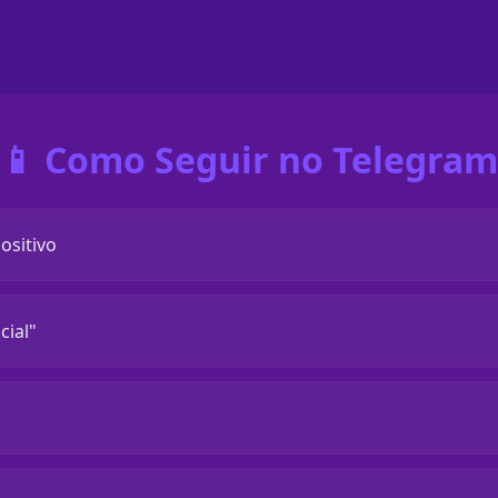
📱 Como Seguir no Telegram
ositivo
cial"