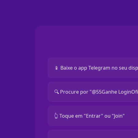
📱 Baixe o app Telegram no seu disp
🔍 Procure por "@55Ganhe LoginOfi
👆 Toque em "Entrar" ou "Join"