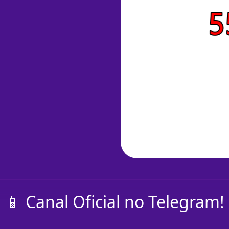
📱 Canal Oficial no Telegram!