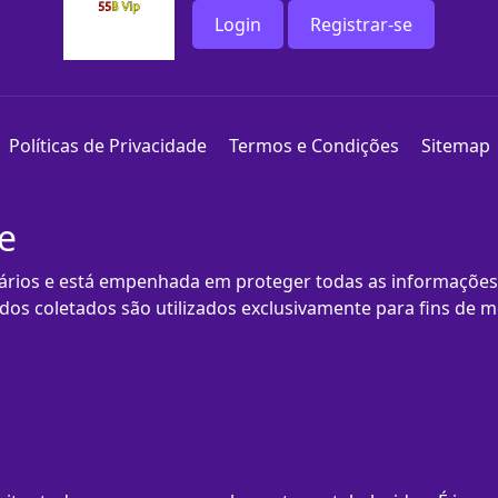
Login
Registrar-se
Políticas de Privacidade
Termos e Condições
Sitemap
de
suários e está empenhada em proteger todas as informações
os coletados são utilizados exclusivamente para fins de m