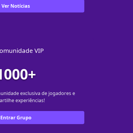
Ver Notícias
Comunidade VIP
1000+
unidade exclusiva de jogadores e
rtilhe experiências!
Entrar Grupo