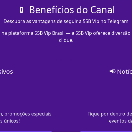
📱 Benefícios do Canal
Descubra as vantagens de seguir a 55B Vip no Telegram
 na plataforma 55B Vip Brasil — a 55B Vip oferece diversã
clique.
sivos
📢 Notí
m, promoções especiais
Fique por dentro d
s únicos!
eventos d