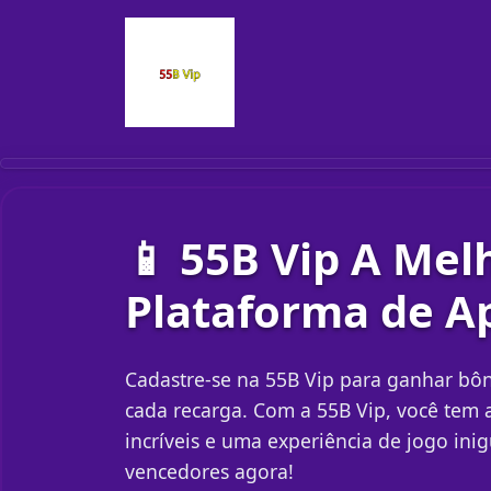
📱 55B Vip A Mel
Plataforma de A
Cadastre-se na 55B Vip para ganhar bô
cada recarga. Com a 55B Vip, você tem
incríveis e uma experiência de jogo inig
vencedores agora!