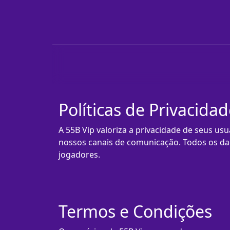
Políticas de Privacida
A 55B Vip valoriza a privacidade de seus u
nossos canais de comunicação. Todos os dad
jogadores.
Termos e Condições