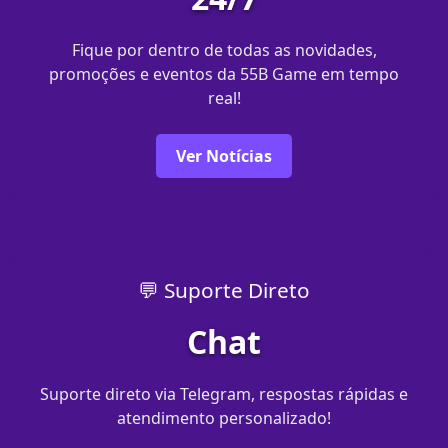
Fique por dentro de todas as novidades,
promoções e eventos da 55B Game em tempo
real!
Ver Notícias
💬 Suporte Direto
Chat
Suporte direto via Telegram, respostas rápidas e
atendimento personalizado!