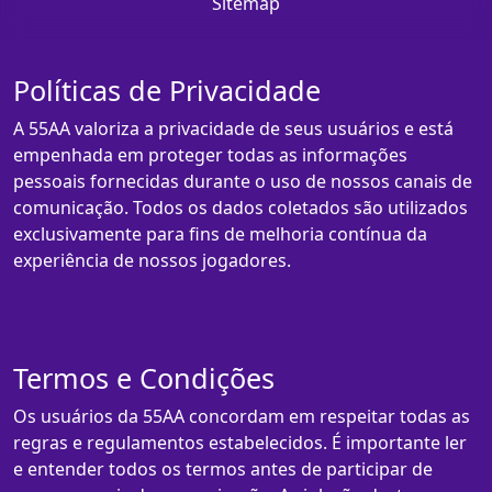
Sitemap
Políticas de Privacidade
A 55AA valoriza a privacidade de seus usuários e está
empenhada em proteger todas as informações
pessoais fornecidas durante o uso de nossos canais de
comunicação. Todos os dados coletados são utilizados
exclusivamente para fins de melhoria contínua da
experiência de nossos jogadores.
Termos e Condições
Os usuários da 55AA concordam em respeitar todas as
regras e regulamentos estabelecidos. É importante ler
e entender todos os termos antes de participar de