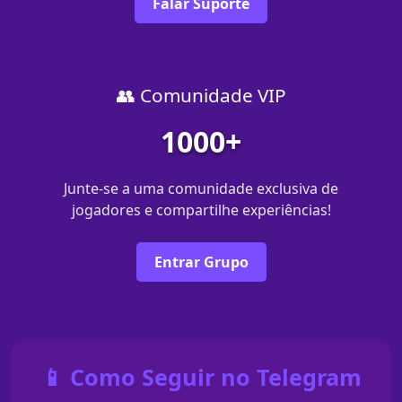
Falar Suporte
👥 Comunidade VIP
1000+
Junte-se a uma comunidade exclusiva de
jogadores e compartilhe experiências!
Entrar Grupo
📱 Como Seguir no Telegram