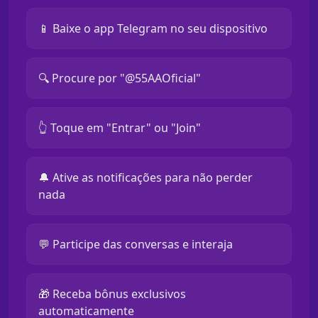
📱 Baixe o app Telegram no seu dispositivo
🔍 Procure por "@55AAOficial"
👆 Toque em "Entrar" ou "Join"
🔔 Ative as notificações para não perder
nada
💬 Participe das conversas e interaja
🎁 Receba bônus exclusivos
automaticamente