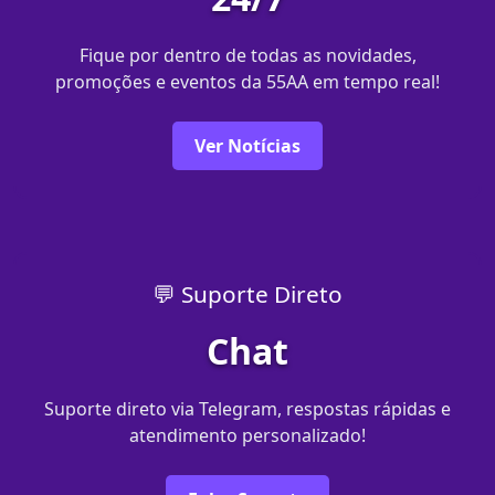
Fique por dentro de todas as novidades,
promoções e eventos da 55AA em tempo real!
Ver Notícias
💬 Suporte Direto
Chat
Suporte direto via Telegram, respostas rápidas e
atendimento personalizado!