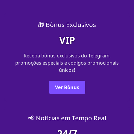
🎁 Bônus Exclusivos
VIP
Receba bônus exclusivos do Telegram,
promoções especiais e códigos promocionais
únicos!
Ver Bônus
📢 Notícias em Tempo Real
24/7