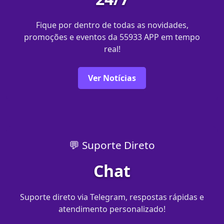
Fique por dentro de todas as novidades,
promoções e eventos da 55933 APP em tempo
real!
Ver Notícias
💬 Suporte Direto
Chat
Suporte direto via Telegram, respostas rápidas e
atendimento personalizado!