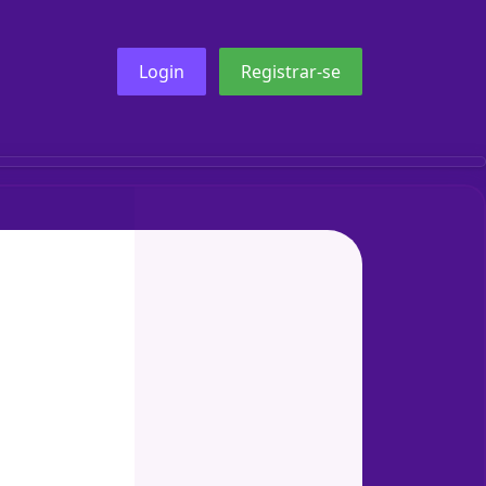
Login
Registrar-se