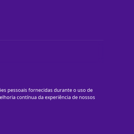
es pessoais fornecidas durante o uso de
elhoria contínua da experiência de nossos