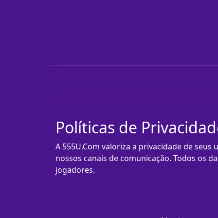
Políticas de Privacida
A 555U.Com valoriza a privacidade de seus
nossos canais de comunicação. Todos os dad
jogadores.