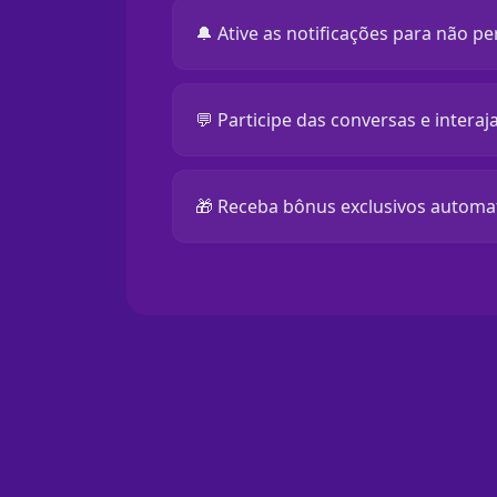
🔔 Ative as notificações para não p
💬 Participe das conversas e interaj
🎁 Receba bônus exclusivos autom