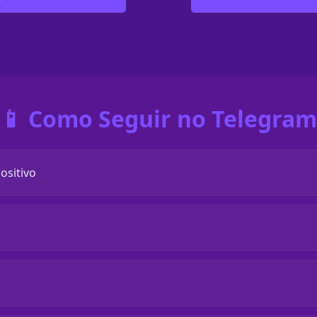
📱 Como Seguir no Telegram
ositivo