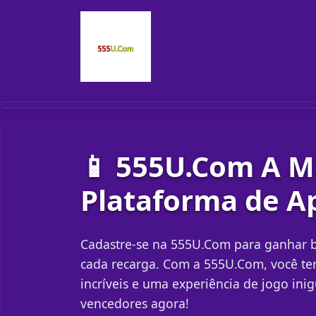
📱 555U.Com A M
Plataforma de A
Cadastre-se na 555U.Com para ganhar 
cada recarga. Com a 555U.Com, você t
incríveis e uma experiência de jogo inig
vencedores agora!