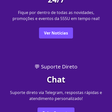
Fique por dentro de todas as novidades,
promoções e eventos da 555U em tempo real!
Ver Notícias
💬 Suporte Direto
Chat
Suporte direto via Telegram, respostas rápidas e
atendimento personalizado!