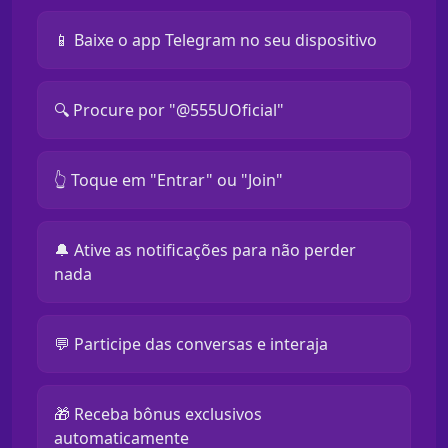
📱 Baixe o app Telegram no seu dispositivo
🔍 Procure por "@555UOficial"
👆 Toque em "Entrar" ou "Join"
🔔 Ative as notificações para não perder
nada
💬 Participe das conversas e interaja
🎁 Receba bônus exclusivos
automaticamente