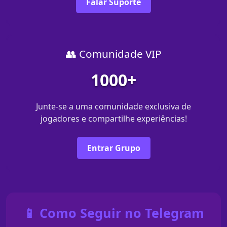
Falar Suporte
👥 Comunidade VIP
1000+
Junte-se a uma comunidade exclusiva de
jogadores e compartilhe experiências!
Entrar Grupo
📱 Como Seguir no Telegram