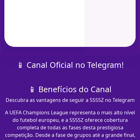
📱 Canal Oficial no Telegram!
📱 Benefícios do Canal
Descubra as vantagens de seguir a 5555Z no Telegram
A UEFA Champions League representa o mais alto nível
do futebol europeu, e a 5555Z oferece cobertura
completa de todas as fases desta prestigiosa
competição. Desde a fase de grupos até a grande final,