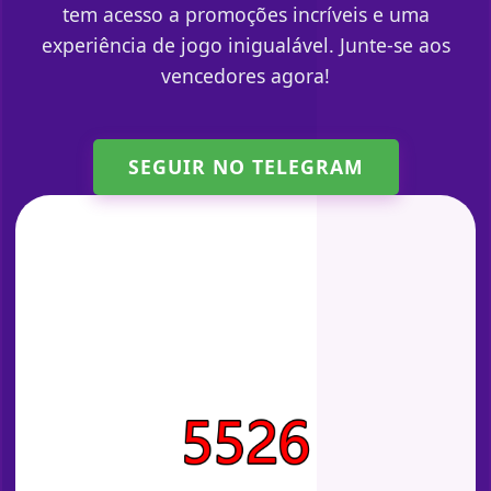
tem acesso a promoções incríveis e uma
experiência de jogo inigualável. Junte-se aos
vencedores agora!
SEGUIR NO TELEGRAM