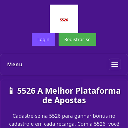
Login
Registrar-se
Menu
📱 5526 A Melhor Plataforma
de Apostas
Cadastre-se na 5526 para ganhar bônus no
cadastro e em cada recarga. Com a 5526, você