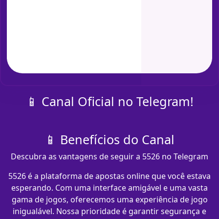
📱 Canal Oficial no Telegram!
📱 Benefícios do Canal
Descubra as vantagens de seguir a 5526 no Telegram
5526 é a plataforma de apostas online que você estava
esperando. Com uma interface amigável e uma vasta
gama de jogos, oferecemos uma experiência de jogo
inigualável. Nossa prioridade é garantir segurança e