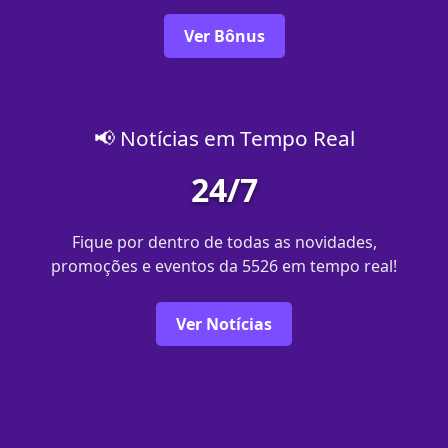
Ver Bônus
📢 Notícias em Tempo Real
24/7
Fique por dentro de todas as novidades,
promoções e eventos da 5526 em tempo real!
Ver Notícias