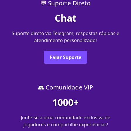
💬 Suporte Direto
Chat
Suporte direto via Telegram, respostas rápidas e
atendimento personalizado!
Falar Suporte
👥 Comunidade VIP
1000+
Junte-se a uma comunidade exclusiva de
jogadores e compartilhe experiências!