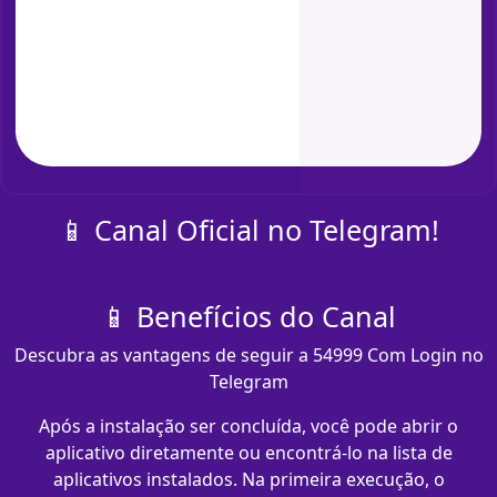
📱 Canal Oficial no Telegram!
📱 Benefícios do Canal
Descubra as vantagens de seguir a 54999 Com Login no
Telegram
Após a instalação ser concluída, você pode abrir o
aplicativo diretamente ou encontrá-lo na lista de
aplicativos instalados. Na primeira execução, o