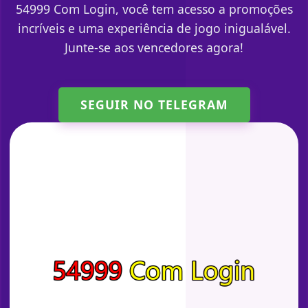
54999 Com Login, você tem acesso a promoções
incríveis e uma experiência de jogo inigualável.
Junte-se aos vencedores agora!
SEGUIR NO TELEGRAM