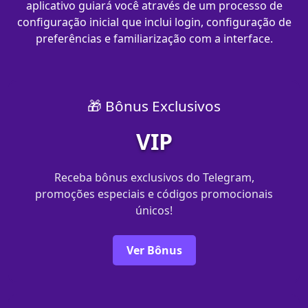
aplicativo guiará você através de um processo de
configuração inicial que inclui login, configuração de
preferências e familiarização com a interface.
🎁 Bônus Exclusivos
VIP
Receba bônus exclusivos do Telegram,
promoções especiais e códigos promocionais
únicos!
Ver Bônus