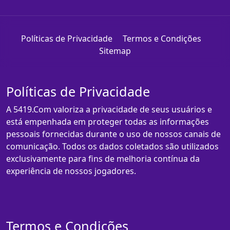
Políticas de Privacidade
Termos e Condições
Sitemap
Políticas de Privacidade
A 5419.Com valoriza a privacidade de seus usuários e
está empenhada em proteger todas as informações
pessoais fornecidas durante o uso de nossos canais de
comunicação. Todos os dados coletados são utilizados
exclusivamente para fins de melhoria contínua da
experiência de nossos jogadores.
Termos e Condições