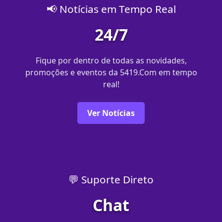
📢 Notícias em Tempo Real
24/7
Fique por dentro de todas as novidades,
promoções e eventos da 5419.Com em tempo
real!
Ver Notícias
💬 Suporte Direto
Chat