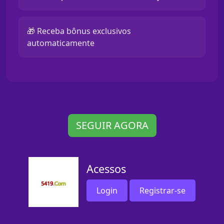
🎁 Receba bônus exclusivos
automaticamente
SEGUIR AGORA
Acessos
Login
Registrar-se