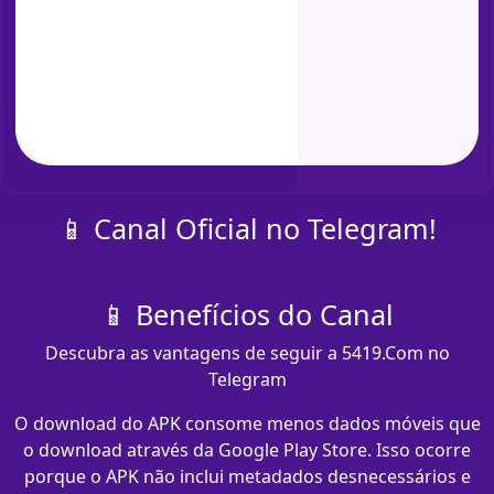
📱 Canal Oficial no Telegram!
📱 Benefícios do Canal
Descubra as vantagens de seguir a 5419.Com no
Telegram
O download do APK consome menos dados móveis que
o download através da Google Play Store. Isso ocorre
porque o APK não inclui metadados desnecessários e