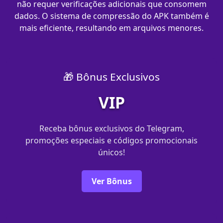
não requer verificações adicionais que consomem
dados. O sistema de compressão do APK também é
mais eficiente, resultando em arquivos menores.
🎁 Bônus Exclusivos
VIP
Receba bônus exclusivos do Telegram,
promoções especiais e códigos promocionais
únicos!
Ver Bônus