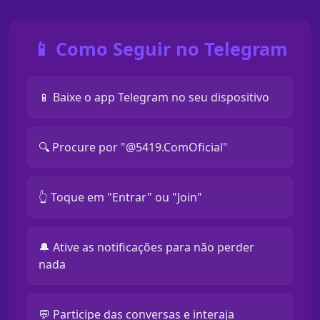
📱 Como Seguir no Telegram
📱 Baixe o app Telegram no seu dispositivo
🔍 Procure por "@5419.ComOficial"
👆 Toque em "Entrar" ou "Join"
🔔 Ative as notificações para não perder
nada
💬 Participe das conversas e interaja