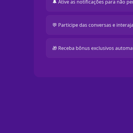
🔔 Ative as notificações para não p
💬 Participe das conversas e interaj
🎁 Receba bônus exclusivos autom