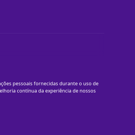
ações pessoais fornecidas durante o uso de
elhoria contínua da experiência de nossos