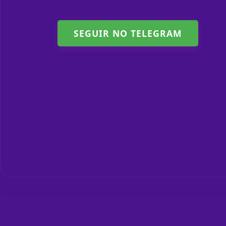
SEGUIR NO TELEGRAM