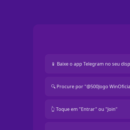
📱 Baixe o app Telegram no seu disp
🔍 Procure por "@500Jogo WinOficia
👆 Toque em "Entrar" ou "Join"