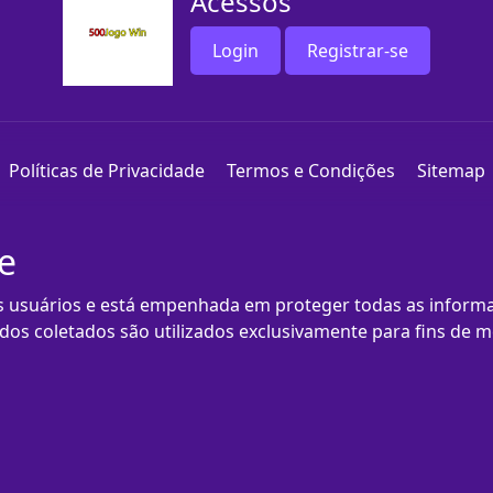
Acessos
Login
Registrar-se
Políticas de Privacidade
Termos e Condições
Sitemap
de
us usuários e está empenhada em proteger todas as inform
os coletados são utilizados exclusivamente para fins de m