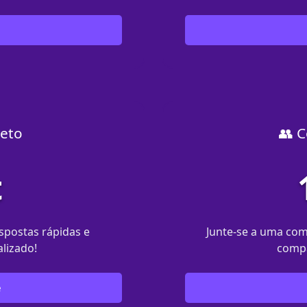
reto
👥 
t
espostas rápidas e
Junte-se a uma com
lizado!
compa
e