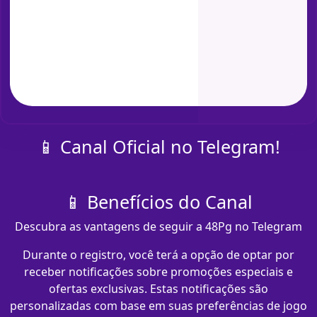
📱 Canal Oficial no Telegram!
📱 Benefícios do Canal
Descubra as vantagens de seguir a 48Pg no Telegram
Durante o registro, você terá a opção de optar por
receber notificações sobre promoções especiais e
ofertas exclusivas. Estas notificações são
personalizadas com base em suas preferências de jogo