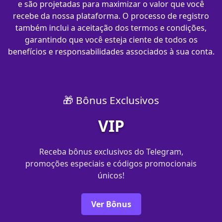
e são projetadas para maximizar o valor que você
recebe da nossa plataforma. O processo de registro
também inclui a aceitação dos termos e condições,
garantindo que você esteja ciente de todos os
benefícios e responsabilidades associados à sua conta.
🎁 Bônus Exclusivos
VIP
Receba bônus exclusivos do Telegram,
promoções especiais e códigos promocionais
únicos!
Ver Bônus