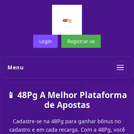
Login
Registrar-se
Menu
📱 48Pg A Melhor Plataforma
de Apostas
Cadastre-se na 48Pg para ganhar bônus no
cadastro e em cada recarga. Com a 48Pg, você