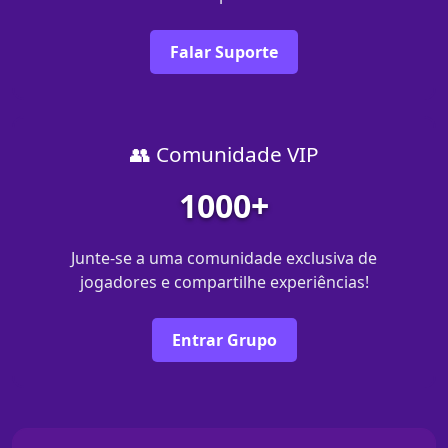
Falar Suporte
👥 Comunidade VIP
1000+
Junte-se a uma comunidade exclusiva de
jogadores e compartilhe experiências!
Entrar Grupo