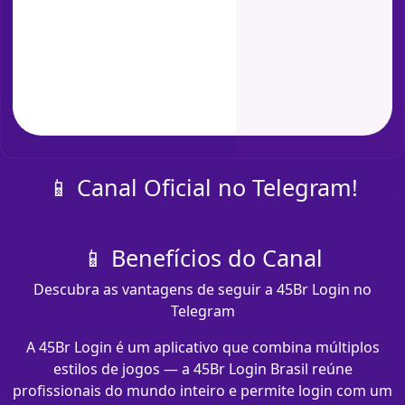
📱 Canal Oficial no Telegram!
📱 Benefícios do Canal
Descubra as vantagens de seguir a 45Br Login no
Telegram
A 45Br Login é um aplicativo que combina múltiplos
estilos de jogos — a 45Br Login Brasil reúne
profissionais do mundo inteiro e permite login com um