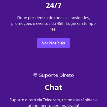
24/7
Fique por dentro de todas as novidades,
promoções e eventos da 45Br Login em tempo
real!
Ver Notícias
💬 Suporte Direto
Chat
Suporte direto via Telegram, respostas rápidas e
atendimento personalizado!