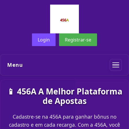
Login
Registrar-se
Menu
📱 456A A Melhor Plataforma
de Apostas
Cadastre-se na 456A para ganhar bônus no
cadastro e em cada recarga. Com a 456A, você