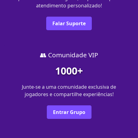
atendimento personalizado!
Falar Suporte
👥 Comunidade VIP
1000+
Junte-se a uma comunidade exclusiva de
jogadores e compartilhe experiências!
Entrar Grupo