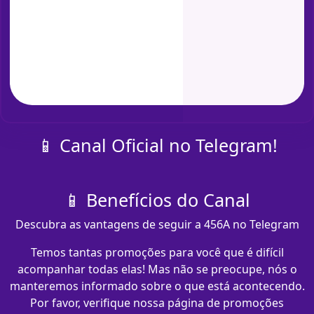
📱 Canal Oficial no Telegram!
📱 Benefícios do Canal
Descubra as vantagens de seguir a 456A no Telegram
Temos tantas promoções para você que é difícil
acompanhar todas elas! Mas não se preocupe, nós o
manteremos informado sobre o que está acontecendo.
Por favor, verifique nossa página de promoções