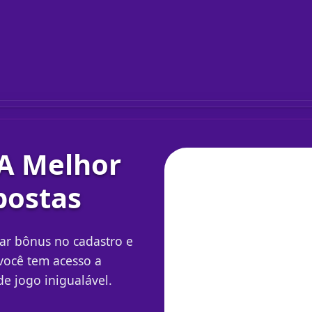
 A Melhor
postas
ar bônus no cadastro e
você tem acesso a
e jogo inigualável.