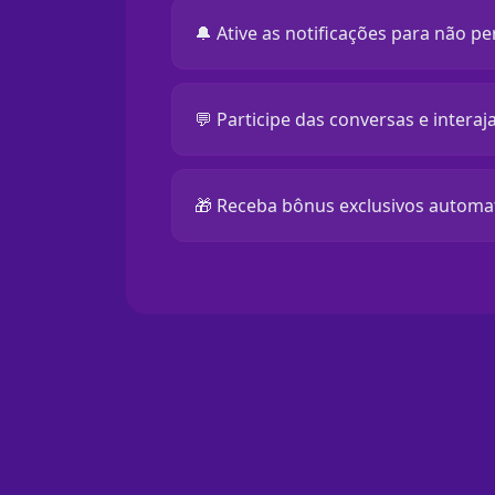
🔔 Ative as notificações para não p
💬 Participe das conversas e interaj
🎁 Receba bônus exclusivos autom