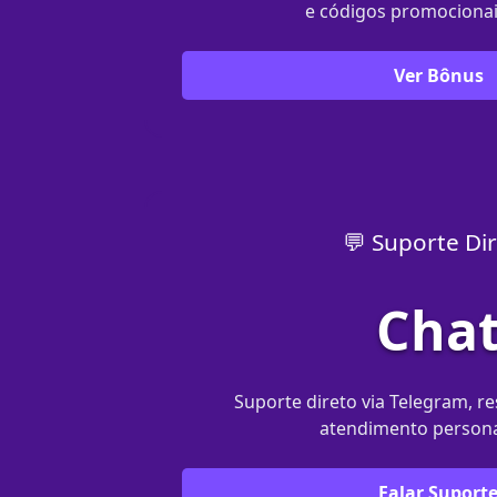
e códigos promocionai
Ver Bônus
💬 Suporte Di
Cha
Suporte direto via Telegram, r
atendimento persona
Falar Suport