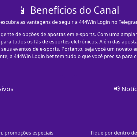
📱 Benefícios do Canal
escubra as vantagens de seguir a 444Win Login no Telegr
gente de opções de apostas em e-sports. Com uma ampla va
 para todos os fãs de esportes eletrônicos. Além das apos
 seus eventos de e-sports. Portanto, seja você um novato 
nte, a 444Win Login bet tem tudo o que você precisa para 
sivos
📢 Notí
m, promoções especiais
Fique por dentro d