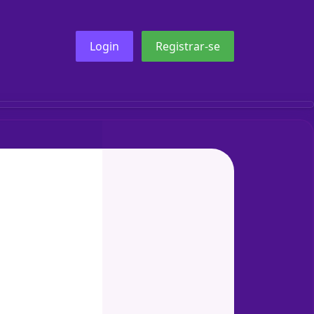
Login
Registrar-se