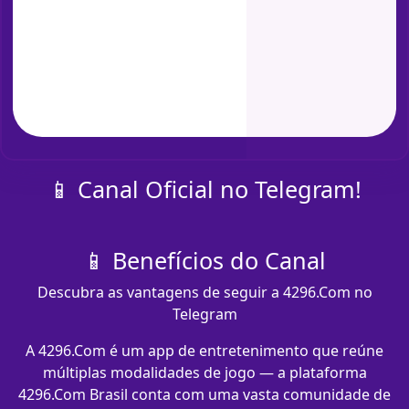
📱 Canal Oficial no Telegram!
📱 Benefícios do Canal
Descubra as vantagens de seguir a 4296.Com no
Telegram
A 4296.Com é um app de entretenimento que reúne
múltiplas modalidades de jogo — a plataforma
4296.Com Brasil conta com uma vasta comunidade de