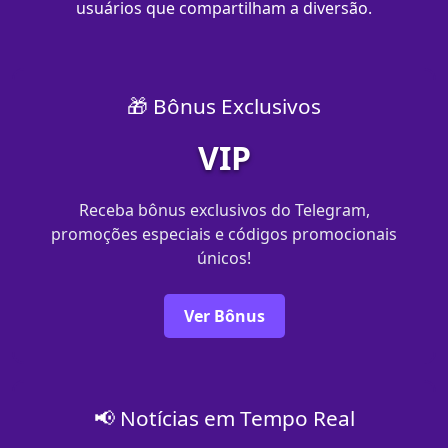
usuários que compartilham a diversão.
🎁 Bônus Exclusivos
VIP
Receba bônus exclusivos do Telegram,
promoções especiais e códigos promocionais
únicos!
Ver Bônus
📢 Notícias em Tempo Real