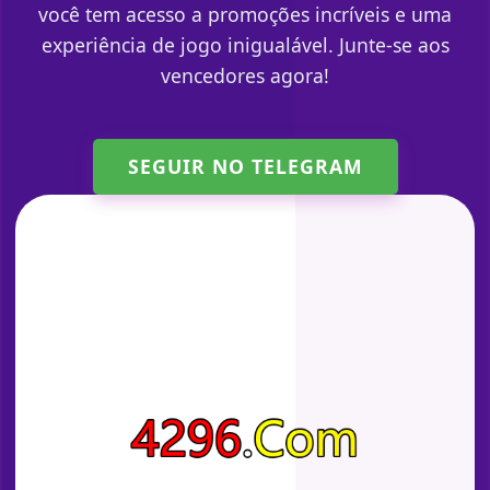
você tem acesso a promoções incríveis e uma
experiência de jogo inigualável. Junte-se aos
vencedores agora!
SEGUIR NO TELEGRAM