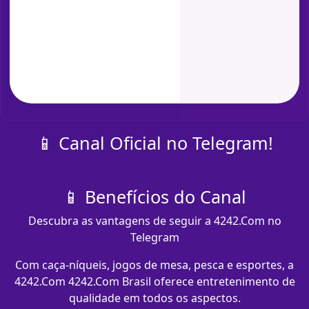
📱 Canal Oficial no Telegram!
📱 Benefícios do Canal
Descubra as vantagens de seguir a 4242.Com no
Telegram
Com caça-níqueis, jogos de mesa, pesca e esportes, a
4242.Com 4242.Com Brasil oferece entretenimento de
qualidade em todos os aspectos.