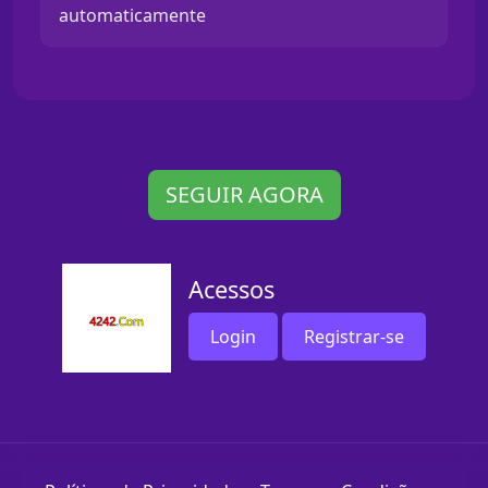
automaticamente
SEGUIR AGORA
Acessos
Login
Registrar-se