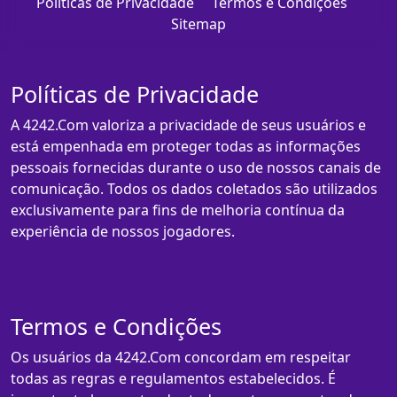
Políticas de Privacidade
Termos e Condições
Sitemap
Políticas de Privacidade
A 4242.Com valoriza a privacidade de seus usuários e
está empenhada em proteger todas as informações
pessoais fornecidas durante o uso de nossos canais de
comunicação. Todos os dados coletados são utilizados
exclusivamente para fins de melhoria contínua da
experiência de nossos jogadores.
Termos e Condições
Os usuários da 4242.Com concordam em respeitar
todas as regras e regulamentos estabelecidos. É