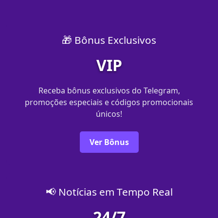
🎁 Bônus Exclusivos
VIP
Receba bônus exclusivos do Telegram,
promoções especiais e códigos promocionais
únicos!
Ver Bônus
📢 Notícias em Tempo Real
24/7