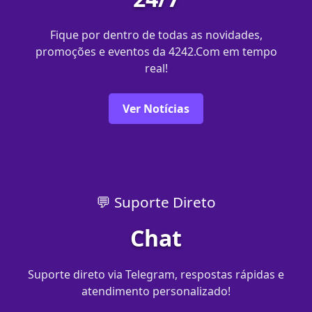
Fique por dentro de todas as novidades,
promoções e eventos da 4242.Com em tempo
real!
Ver Notícias
💬 Suporte Direto
Chat
Suporte direto via Telegram, respostas rápidas e
atendimento personalizado!